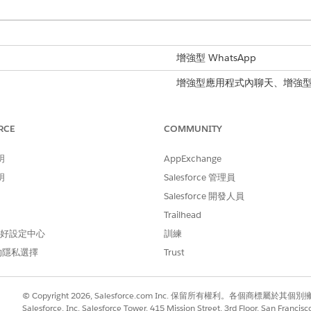
增強型 WhatsApp
增強型應用程式內聊天、增強型 We
增強型 Apple Messages for
Messenger、標準和增強型 S
RCE
COMMUNITY
atsApp 的付款。銷售代表可以將安全直接付款要求傳送給客
戶體驗。
明
AppExchange
明
Salesforce 管理員
alesforce 概不負責。如果付款失敗,Meta 建議您連絡付款提供者以解
Salesforce 開發人員
Trailhead
 偏好設定中心
訓練
的隱私選擇
Trust
sApp 付款訊息作為自動觸發的輸出訊息。服務代表必須手動傳送這些訊息,因為
© Copyright 2026, Salesforce.com Inc. 保留所有權利。各個商標屬於其個
Salesforce, Inc. Salesforce Tower, 415 Mission Street, 3rd Floor, San Francis