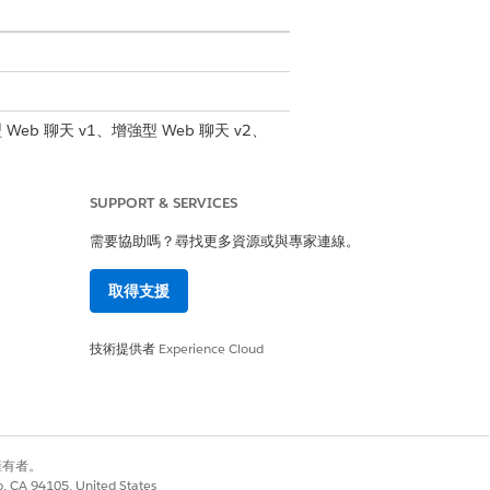
b 聊天 v1、增強型 Web 聊天 v2、
 Business 管道、標準和增強型 Facebook
MS、增強型 LINE 和自帶管道
SUPPORT & SERVICES
戶。客戶可以立即完成交易,而無須離開
需要協助嗎？尋找更多資源或與專家連線。
取得支援
決問題。
技術提供者
Experience Cloud
機器人或 Agentforce 不支援此功
別擁有者。
co, CA 94105, United States