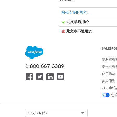
檢視支援的版本。
此文章適用於:
此文章不適用於:
SALESFO
「付款傳訊元件」支援使用 Wh
對話、提升您的轉換並改善客
隱私權聲
1-800-667-6389
安全性聲
針對任何付款失敗,S
備註
使用條款
參與原則
Cookie
支援的付款方法與類型
您
您無法使用 What
備註
Select Org
中文（繁體）
能。