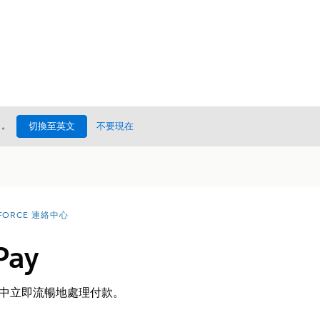
處
。
切換至英文
不要現在
FORCE 連絡中心
Pay
pp 中立即流暢地處理付款。