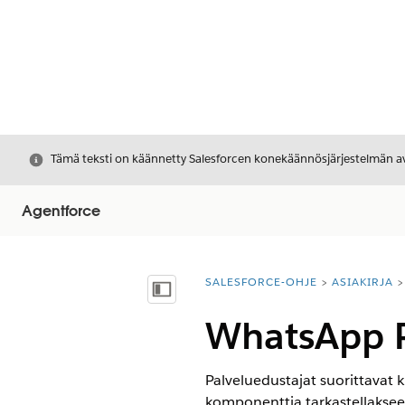
Sulje
Tämä teksti on käännetty Salesforcen konekäännösjärjestelmän avu
Agentforce
SALESFORCE-OHJE
ASIAKIRJA
Olet tässä:
Näytä sisällysluettelo
WhatsApp P
Palveluedustajat suorittavat 
komponenttia tarkastellaksee