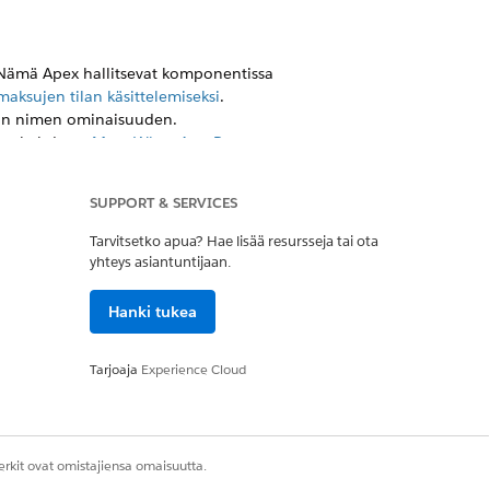
 Nämä Apex hallitsevat komponentissa
ksujen tilan käsittelemiseksi
.
iaan nimen ominaisuuden.
a on kohdassa
Meta WhatsApp Payment -
kautettua parametriä. Yksi kaappaa
SUPPORT & SERVICES
tilauksen tilalle. Jos et ole vielä
tä
Tilauksen tila
ja lähetä
Tarvitsetko apua? Hae lisää resursseja tai ota
yhteys asiantuntijaan.
 ole oletusarvoisesti käytettävissäsi.
Hanki tukea
nnoissa.
Tarjoaja
Experience Cloud
 -ruutukulusta
.
äyttäviä
kulkuja
.
rkit ovat omistajiensa omaisuutta.