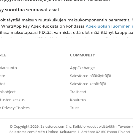
yy suorittaa seuraavat asiat.
 voit täyttää maksun ruutukulkujen maksukomponentin parametrit.
oja WhatsApp Pay Apex -luokista on kohdassa
Apex-luokan luominen ma
ilissa maksutapaasi PIX:ää, varmista, että olet määrittänyt kaupp
susiltapalvelut-, UPI- ja Maksun linkit -maksutyyppejä. Lisätietoj
akaisin loppukäyttäjälle, luo maksuviestintäkomponenttiisi kaksi mu
RCE
COMMUNITY
ksen tilan otsikon. Varmista myös, että olet määrittänyt WABA-mallisi 
n WABA-tilillesi ja siirry viestimalliisi. Valitse
Apukohde-
välilehdes
alausunto
AppExchange
a kerää toimituksen summan. Tämä on valinnainen parametri, joka ei
ote
Salesforce-pääkäyttäjät
ajat voivat olla erilaisia kuin maksukomponentin vanhenemisajat.
dot
Salesforce-kehittäjät
n tilan takaisin asiakkaalle chatissa.
misohjeet
Trailhead
 -komponentti
, jonka palveluedustajat voivat lähettää viestintäistu
tusten keskus
Koulutus
ssa
ja tuo se Salesforceen ulkoisena
WhatsApp-mallina
.
r Privacy Choices
Trust
u.
imerkkikulun luomisesta on kohdassa
Ohje: Esimerkki WhatsApp Pay
lli käyttämällä mukautetusta Salesforce-objektista saatuja tietoja k
© Copyright 2026, Salesforce.com Inc. Kaikki oikeudet pidätetään. Tavarame
Salesforce.com EMEA Limited, Keilaranta 1, 3rd floor 02150 Espoo Finland