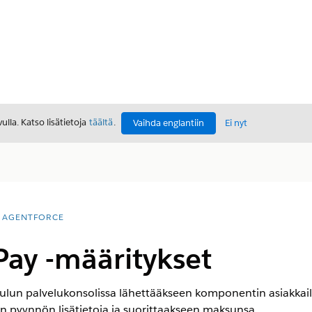
lla. Katso lisätietoja
täältä
.
Vaihda englantiin
Ei nyt
AGENTFORCE
ay -määritykset
kulun palvelukonsolissa lähettääkseen komponentin asiakkail
n pyynnön lisätietoja ja suorittaakseen maksunsa.