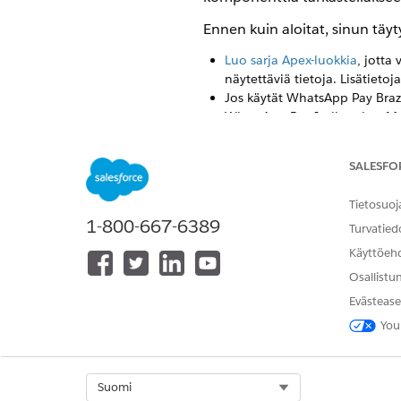
Ennen kuin aloitat, sinun täyt
Luo sarja Apex-luokkia
, jotta
näytettäviä tietoja. Lisätiet
Jos käytät WhatsApp Pay Braz
WhatsApp Pay India tukee Mak
India
.
Jos lähetät tilauksen tilan t
SALESFO
viitetunnuksen ja toinen tilau
määrittänyt sitä, kirjaudu sisää
Tietosuoj
tarkastettavaksi.
1-800-667-6389
Luo mukautettu parametri, jok
Turvatied
Viestintäistunnon vanhenemis
Käyttöeh
Varmista, että lähetät tilaukse
Osallistu
Luo WhatsApp Pay Messaging
Evästease
Luo tilauksen tilamalli WABA:
You
Luo WhatsApp Pay -ruutukulk
Lisätietoja WhatsApp Pay -es
Käynnistä tilauksen tilama
Select Org
Suomi