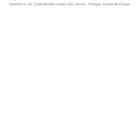
g class GetPaymentTotal {

Salesforce, Inc. Calle Montes Urales 424, Lomas - Virreyes, Lomas de Chap
od

List<Outputs> getPaymentTotal() {

unt = 0.25;

ts> result = new List<Outputs>();

ing.PaymentLineItem total = new RichMessaging.PaymentLin
ntValue = 1.5;

 = new Outputs();

LineItem = total;

(o1);

ult;

utputs {

Variable

hMessaging.PaymentLineItem paymentLineItem;
