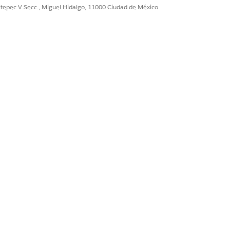
ultepec V Secc., Miguel Hidalgo, 11000 Ciudad de México
eItem('total amount', amount);
