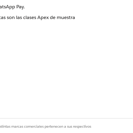
hatsApp Pay.
tas son las clases Apex de muestra
 de transacción final después de que
entLineItem
.
istintas marcas comerciales pertenecen a sus respectivos