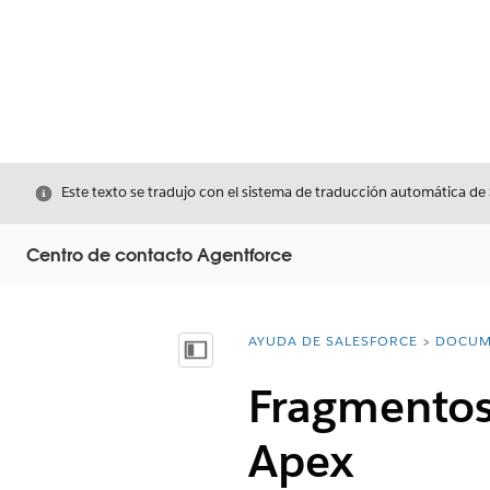
Cerrar
Este texto se tradujo con el sistema de traducción automática de
Centro de contacto Agentforce
AYUDA DE SALESFORCE
DOCUM
Usted está aquí:
Mostrar índice de materias
Fragmentos
Apex