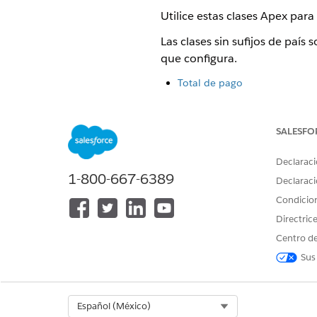
Utilice estas clases Apex par
Las clases sin sufijos de paí
que configura.
Total de pago
Partidas de pago
Contexto de pedido
Controlador de pagos - India
SALESFO
Iniciaciones de pago: India
Iniciaciones de pago: Brasil
Declaraci
1-800-667-6389
Declaraci
Total de pago
Condicio
Esta clase calcula y proporcio
Directric
el sistema aplique todos los 
Centro de
Sus
TOTAL DE PAGO
Select Org
Español (México)