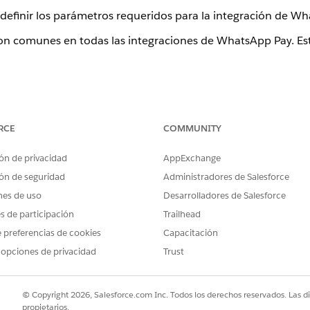
a definir los parámetros requeridos para la integración de W
s son comunes en todas las integraciones de WhatsApp Pay. Es
RCE
COMMUNITY
ón de privacidad
AppExchange
ón de seguridad
Administradores de Salesforce
nes de uso
Desarrolladores de Salesforce
na el importe total que paga el cliente. Representa el costo
es de participación
Trailhead
cálculos. Para obtener más información, consulte
Clase Paym
 preferencias de cookies
Capacitación
 opciones de privacidad
Trust
© Copyright 2026, Salesforce.com Inc. Todos los derechos reservados. Las d
propietarios.