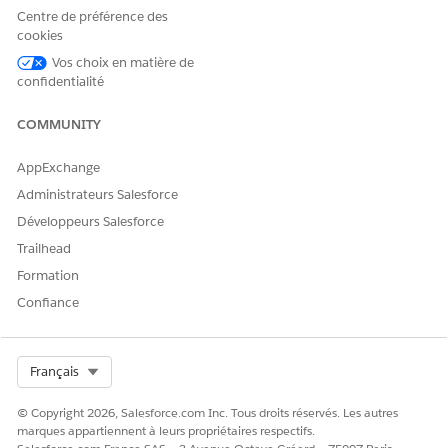
Centre de préférence des
public with sharing class GetPaymentTotal {

cookies
Vos choix en matière de
    @InvocableMethod

confidentialité
    public static List<Outputs> getPaymentTotal() {

        Double amount = 0.25;

COMMUNITY
        List<Outputs> result = new List<Outputs>();

        RichMessaging.PaymentLineItem total = new Ri
AppExchange
Administrateurs Salesforce
        total.amountValue = 1.5;

Développeurs Salesforce
        Outputs o1 = new Outputs();

Trailhead
        o1.paymentLineItem = total;

Formation
Confiance
        result.add(o1);

        return result;

    }

Select Org
Français
    public class Outputs {

© Copyright 2026, Salesforce.com Inc. Tous droits réservés. Les autres
        @InvocableVariable

marques appartiennent à leurs propriétaires respectifs.
        public RichMessaging.PaymentLineItem payment