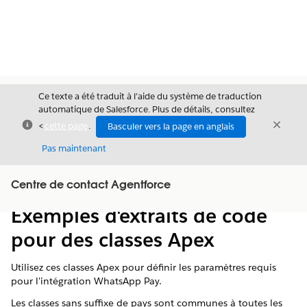
Ce texte a été traduit à l’aide du système de traduction
automatique de Salesforce. Plus de détails, consultez
Fermer
Ferme
<
cette page
.
Basculer vers la page en anglais
Fermer
Pas maintenant
Table des
Centre de contact Agentforce
Afficher la table des matières
matières
Exemples d'extraits de code
pour des classes Apex
Utilisez ces classes Apex pour définir les paramètres requis
pour l'intégration WhatsApp Pay.
Les classes sans suffixe de pays sont communes à toutes les