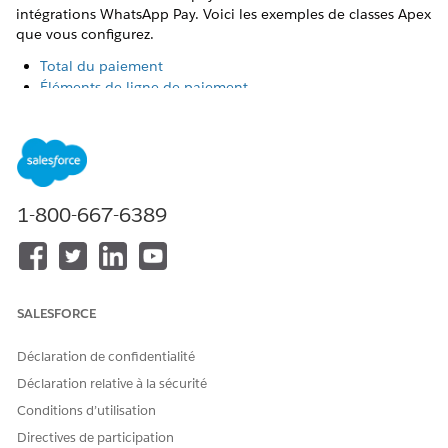
intégrations WhatsApp Pay. Voici les exemples de classes Apex
que vous configurez.
Total du paiement
Éléments de ligne de paiement
Contexte de la commande
Gestionnaire de paiement - Inde
Initiations de paiement - Inde
Initiations de paiement - Brésil
1-800-667-6389
Total du paiement
Cette classe calcule et fournit le montant total que le client
paie. Il représente le coût de transaction final après
application de tous les calculs par le système. Pour plus
d'informations, consultez
Classe PaymentLineItem
.
SALESFORCE
Déclaration de confidentialité
Déclaration relative à la sécurité
Conditions d’utilisation
TOTAL DU PAIEMENT
Directives de participation