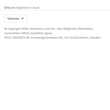
    }

Drivs av
Experience Cloud
}

Select Org
Svenska
© Copyright 2026, Salesforce.com Inc. Alla rättigheter förbehålles.
Varumärken tillhör respektive ägare.
SFDC SWEDEN AB, Klarabergsviadukten 63, 111 64 Stockholm, Sweden
Betalningsradartiklar
Denna klass skapar ett specificerat kvitto för kunden. Den
listar de enskilda produkterna eller tjänsterna, som en pizza
eller pasta, och deras priser så att köparen kan granska sin
varukorg direkt i WhatsApp-chatten. Mer information finns i
PaymentLineItem-klass
.
BETALNINGSRADARTIKLAR
public with sharing class GetPaymentLineItems {
