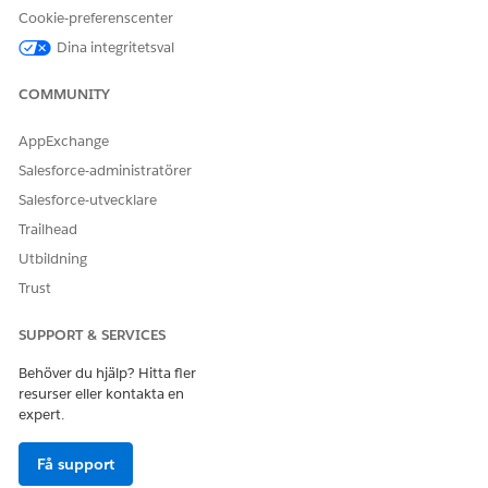
Cookie-preferenscenter
public with sharing class GetPaymentTotal {

Dina integritetsval
    @InvocableMethod

COMMUNITY
    public static List<Outputs> getPaymentTotal() {

        Double amount = 0.25;

AppExchange
        List<Outputs> result = new List<Outputs>();

Salesforce-administratörer
        RichMessaging.PaymentLineItem total = new Ri
Salesforce-utvecklare
        total.amountValue = 1.5;

Trailhead
Utbildning
        Outputs o1 = new Outputs();

Trust
        o1.paymentLineItem = total;

SUPPORT & SERVICES
        result.add(o1);

        return result;

Behöver du hjälp? Hitta fler
    }

resurser eller kontakta en
expert.
    public class Outputs {

        @InvocableVariable

Få support
        public RichMessaging.PaymentLineItem payment