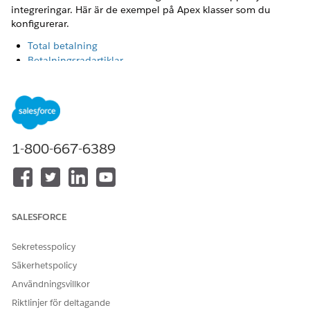
integreringar. Här är de exempel på Apex klasser som du
konfigurerar.
Total betalning
Betalningsradartiklar
Ordersammanhang
Betalningshanterare - Indien
Betalningsinitieringar - Sverige
Betalningsinitieringar - Brasilien
1-800-667-6389
Total betalning
Denna klass beräknar och ger det totala beloppet som
kunden betalar. Den representerar den slutgiltiga
transaktionskostnaden efter att systemet har tillämpat alla
beräkningar. Mer information finns i
PaymentLineItem-klass
.
SALESFORCE
Sekretesspolicy
Säkerhetspolicy
Användningsvillkor
TOTAL BETALNING
Riktlinjer för deltagande