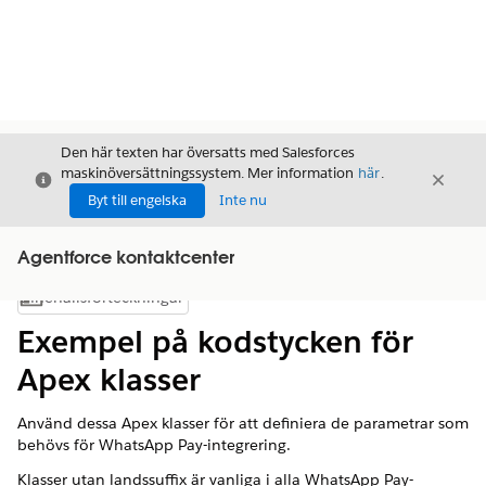
Den här texten har översatts med Salesforces
maskinöversättningssystem. Mer information
här
.
Stäng
Stäng
Stäng
Byt till engelska
Inte nu
Agentforce kontaktcenter
Innehållsförteckningar
Visa innehållsförteckning
Exempel på kodstycken för
Apex klasser
Använd dessa Apex klasser för att definiera de parametrar som
behövs för WhatsApp Pay-integrering.
Klasser utan landssuffix är vanliga i alla WhatsApp Pay-