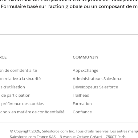
ormulaire basé sur l'action globale ou un composant de me
harge.
Canaux WhatsApp avancé
RCE
COMMUNITY
à :
Chat dans l'application ava
avancé v2, Facebook Messeng
on de confidentialité
AppExchange
et avancé, Apple Messages fo
Bring Your Own Channel
n relative à la sécurité
Administrateurs Salesforce
 d’utilisation
Développeurs Salesforce
s de participation
Trailhead
atsApp statiques
 préférence des cookies
Formation
ison des flux WhatsApp statiques et dynamiques
 choix en matière de confidentialité
Confiance
© Copyright 2026, Salesforce.com Inc. Tous droits réservés. Les autres marqu
RE PROBLÈME ?
Salesforce.com France SAS – 3 Avenue Octave Gréard – 75007 Paris