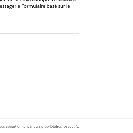
ssagerie Formulaire basé sur le
ncé, Chat Web avancé v1, Chat Web
er standard et avancé, SMS standard
r Business avancé, LINE avancé et
es appartiennent à leurs propriétaires respectifs.