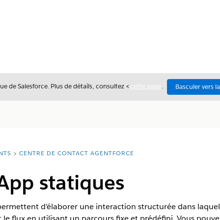
ue de Salesforce. Plus de détails, consultez <
cette page
.
Basculer vers l
NTS
CENTRE DE CONTACT AGENTFORCE
App statiques
rmettent d'élaborer une interaction structurée dans laquelle
flux en utilisant un parcours fixe et prédéfini. Vous pouvez 