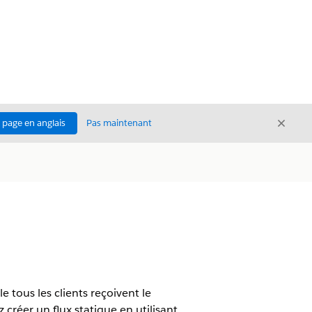
Ferme
a page en anglais
Pas maintenant
Fermer
 tous les clients reçoivent le
créer un flux statique en utilisant