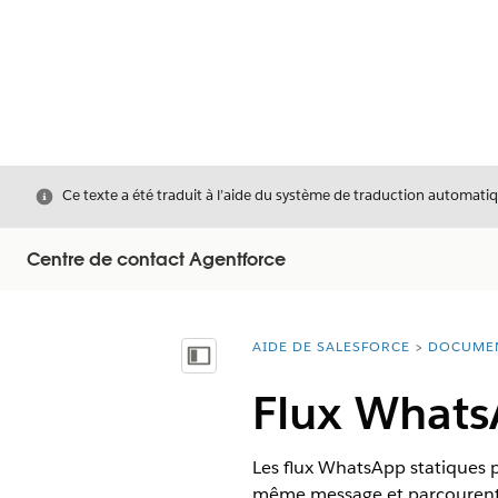
Fermer
Ce texte a été traduit à l’aide du système de traduction automatiq
Centre de contact Agentforce
AIDE DE SALESFORCE
DOCUME
Vous êtes ici :
Afficher la table des matières
Flux Whats
Les flux WhatsApp statiques pe
même message et parcourent le 