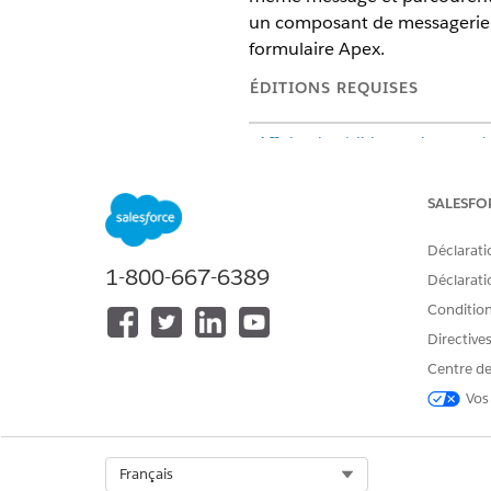
un composant de messagerie F
formulaire Apex.
ÉDITIONS REQUISES
Afficher les éditions prises en c
Cet article s'applique à :
SALESFO
Cet article ne s'applique pas 
Déclarati
1-800-667-6389
Déclaratio
Conditions
VOIR ÉGALEMENT :
Directive
Aide de Salesforce : Flux Wh
Centre de
Aide de Salesforce : Compara
Vos
Select Org
Français
CET ARTICLE A-T-IL RÉSOLU VOT