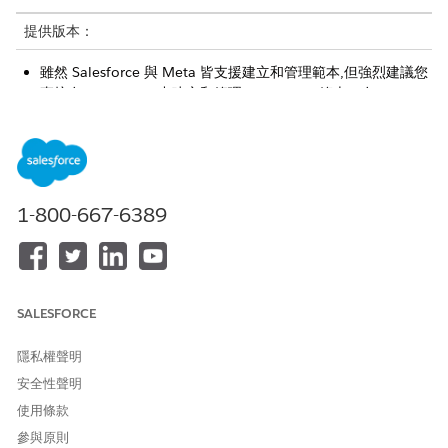
提供版本：
雖然 Salesforce 與 Meta 皆支援建立和管理範本,但強烈建議您
直接在 Salesforce 中建立和管理 WhatsApp 範本。在
Salesforce 中管理 WhatsApp 範本提供以下優點。
將 Salesforce 與 Meta 之間的同步化問題最小化。
改善傳訊可靠性。
提高工作效率。
在「增強型對話」元件中與服務代表共用範本的內容。
1-800-667-6389
在 Salesforce 中啟用傳訊範本後,傳送至 Meta 以供批准。若要
確保 Meta 知道哪些 Salesforce 組織應接收已批准的範本,請將
唯一的 WhatsApp 業務帳戶 (WABA) 關聯至您的組織。例如,測
試組織和生產組織應與唯一的 WABA 相關聯。
SALESFORCE
如果您在 Salesforce 的「傳訊元件產生器」中編輯現有的
WhatsApp 範本,則會將含有您變更的新範本傳送至 Meta 以供
隱私權聲明
批准。此新範本以特定格式儲存:SFDC_OrgID_UUID。
如果您要進行額外編輯,請務必編輯具有 SFDC 字首的新版
安全性聲明
本。
使用條款
您的編輯需要 24-48 小時才能在新範本中獲得批准。
參與原則
如果舊範本儲存至通知傳訊元件,則會自動由 SFDC 字首的