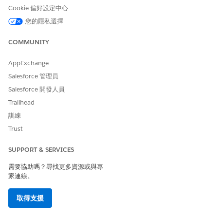
新元件取代。
Cookie 偏好設定中心
您的隱私選擇
Meta 可讓您在 24 小時之內更新範本一次。在相同的 24 小時
期間內進行的任何額外變更,都會造成範本處於待處理狀態。
COMMUNITY
我們強烈建議您編輯 Salesforce 中的所有傳訊範本。如果您改
用 WABA 來編輯由 Salesforce 管理的範本,則 Salesforce 中的
AppExchange
通知傳訊元件會變成不同步。如果您已在 Meta 中編輯範本,請
依照這些祕訣修正任何同步化問題:
Salesforce 管理員
若要在 Salesforce 中取得最新版本,請在 Salesforce 中重新
Salesforce 開發人員
建立變更,然後啟用範本,該範本會在 Meta 中發佈變更 (格式
Trailhead
為 SFDC_OrgID_UUID 的新範本下),然後傳送回
Salesforce。
訓練
Trust
在 Salesforce 中,您可以使用「公用程式」和「行銷」範本種類
來準備 WhatsApp 範本。
SUPPORT & SERVICES
批准範本時,Meta 可以變更範本種類。視需要在您的 WABA 中
上訴該決策。您無法在 Salesforce 中變更範本的種類。
需要協助嗎？尋找更多資源或與專
在 Salesforce 中建立的 WhatsApp 範本不支援範本洞察。
家連線。
取得支援
此文章是否解決您的問題？