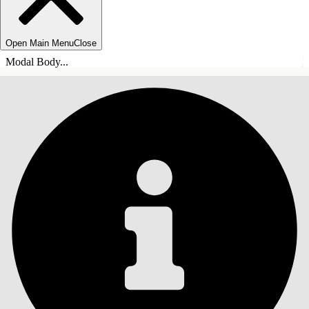
Open Main Menu
Close
Modal Body...
SISÄLLYSLUETTELO
Haku
Näytä sisällysluettelo
Sisällysluettelo