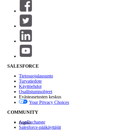
Suodattimet (0)
VALITSE SUODATTIMET
Lisää
Tuotealue
Ominaisuuden vaikutus
SALESFORCE
Tietosuojalausunto
Turvatiedote
Käyttöehdot
Osallistumisohjeet
Evästeasetusten keskus
Your Privacy Choices
Edition
COMMUNITY
AppExchange
English
Salesforce-pääkäyttäjät