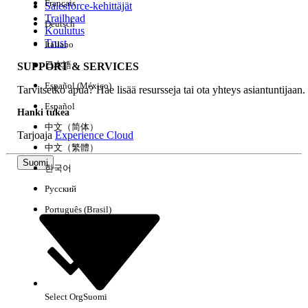
Français
Salesforce-kehittäjät
Trailhead
Deutsch
Kokemus
Koulutus
Trust
Italiano
日本語
SUPPORT & SERVICES
Español (México)
Tarvitsetko apua? Hae lisää resursseja tai ota yhteys asiantuntijaan.
Tyhjennä kaikki
Valmis
Español
Hanki tukea
中文（简体）
Tarjoaja
Experience Cloud
中文（繁體）
Suomi
한국어
Русский
Português (Brasil)
Select Org
Suomi
Ei tuloksia