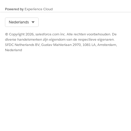
cases, orders of iets anders. In tegenstelling tot WhatsApp-
Powered by
Experience Cloud
berichten met vrije vorm kunnen op sjablonen gebaseerde
berichten op elk gewenst moment naar aangemelde
Select Org
Nederlands
klanten worden verzonden, ongeacht wanneer de klant
voor het laatst een bericht heeft verzonden.
© Copyright 2026, salesforce.com inc. Alle rechten voorbehouden. De
diverse handelsmerken zijn eigendom van de respectieve eigenaren.
SFDC Netherlands BV, Gustav Mahlerlaan 2970, 1081 LA, Amsterdam,
ZIE OOK:
Nederland
Help van Salesforce: Voeg Berichtenverkeer toe aan uw
Service Console.
HEEFT DIT ARTIKEL UW PROBLEEM OPGELOST?
Laat ons weten wat we kunnen doen om te verbeteren!
Ja
Nee