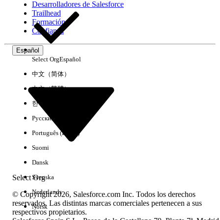
Desarrolladores de Salesforce
Trailhead
Experiencia
Formación
Confianza
Español
Select Org
Español
Borrar todo
Listo
中文（简体）
中文（繁體）
한국어
Русский
Português (Brasil)
Suomi
Dansk
Select Org
Svenska
Nederlands
© Copyright 2026, Salesforce.com Inc. Todos los derechos
reservados. Las distintas marcas comerciales pertenecen a sus
Norsk
respectivos propietarios.
No hay resultados