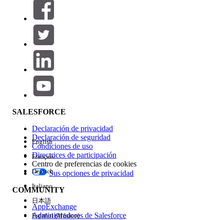
Filtros (0)
SELECCIONAR FILTROS
Agregar
Área de productos
Repercusión de función
SALESFORCE
Declaración de privacidad
Declaración de seguridad
English
Condiciones de uso
Directrices de participación
Français
Centro de preferencias de cookies
Deutsch
Sus opciones de privacidad
Edición
Italiano
COMMUNITY
日本語
AppExchange
Administradores de Salesforce
Español (México)