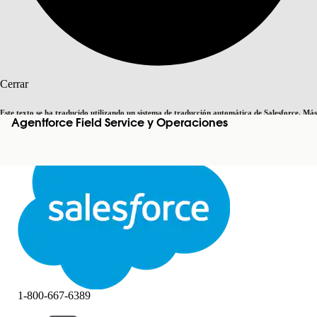
Buscar
Cerrar
Este texto se ha traducido utilizando un sistema de traducción automática de Salesforce. Más
Agentforce Field Service y Operaciones
Cambiar a inglés
Ahora no
información
aquí
.
Cerrar
Cerrar
1-800-667-6389