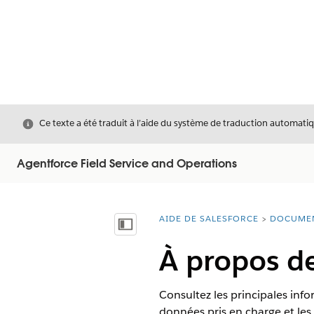
Fermer
Ce texte a été traduit à l’aide du système de traduction automatiq
Agentforce Field Service and Operations
AIDE DE SALESFORCE
DOCUME
Vous êtes ici :
Afficher la table des matières
À propos de
Consultez les principales info
données pris en charge et les