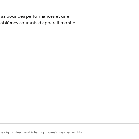
ssous pour des performances et une
problèmes courants d'appareil mobile
ice pour Android et iOS.
nce de connectivité. Apprenez comment
e (Android et iOS).
pour Android et iOS.
es appartiennent à leurs propriétaires respectifs.
eurs facteurs.