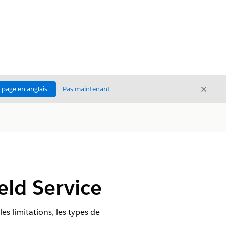
Ferme
a page en anglais
Pas maintenant
Fermer
eld Service
es limitations, les types de