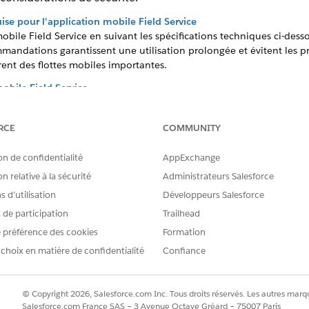
se pour l'application mobile Field Service
obile Field Service en suivant les spécifications techniques ci-de
mmandations garantissent une utilisation prolongée et évitent les 
rent des flottes mobiles importantes.
mobile Field Service
ations et considérations relatives à l'application mobile Field Serv
s l'application mobile Field Service
RCE
COMMUNITY
 de service sur le terrain ne doit pas être interrompue par l’abse
ervice en mode hors ligne.
on de confidentialité
AppExchange
ice
n relative à la sécurité
Administrateurs Salesforce
écurité les données recueillies par l'application mobile Field Servic
 d’utilisation
Développeurs Salesforce
ge dans l'application mobile Field Service
s de participation
Trailhead
s qui sont pris en charge dans l'application mobile Field Service 
 préférence des cookies
Formation
 choix en matière de confidentialité
Confiance
mpatibles avec l'application mobile Salesforce Field Service.
ns l'application mobile Field Service
© Copyright 2026, Salesforce.com Inc. Tous droits réservés. Les autres marqu
ans un champ lors de l'exécution d'une action rapide dépend de plusi
Salesforce.com France SAS – 3 Avenue Octave Gréard – 75007 Paris