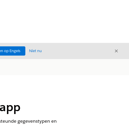
Sluite
n op Engels
Niet nu
Sluiten
-app
ersteunde gegevenstypen en