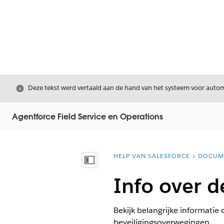
Sluiten
Deze tekst werd vertaald aan de hand van het systeem voor automa
Agentforce Field Service en Operations
HELP VAN SALESFORCE
DOCUM
U bent hier:
Inhoudsopgave weergeven
Info over d
Bekijk belangrijke informatie
beveiligingsoverwegingen.