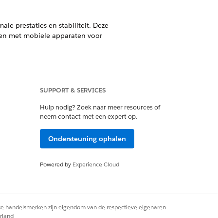
le prestaties en stabiliteit. Deze
en met mobiele apparaten voor
SUPPORT & SERVICES
nectiviteit is. Leer hoe u de mobiele
Hulp nodig? Zoek naar meer resources of
neem contact met een expert op.
(Android en iOS).
Ondersteuning ophalen
voor Android en iOS.
Powered by
Experience Cloud
ce-app.
rse handelsmerken zijn eigendom van de respectieve eigenaren.
 is van verschillende factoren
rland