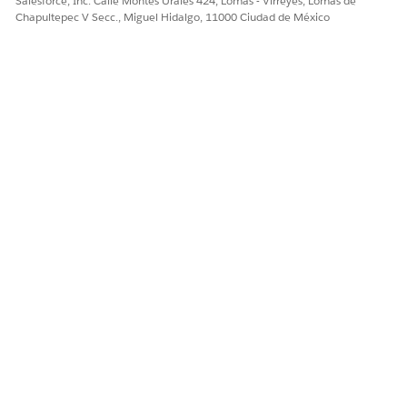
Salesforce, Inc. Calle Montes Urales 424, Lomas - Virreyes, Lomas de
Chapultepec V Secc., Miguel Hidalgo, 11000 Ciudad de México