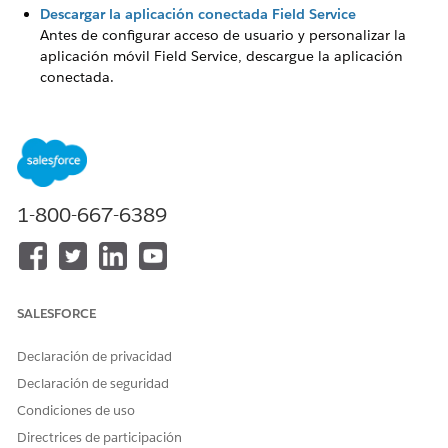
Descargar la aplicación conectada Field Service
Antes de configurar acceso de usuario y personalizar la
aplicación móvil Field Service, descargue la aplicación
conectada.
Otorgar a los usuarios acceso a la aplicación móvil Field
Service
Para otorgar a su plantilla móvil acceso a la aplicación
móvil Field Service, configúrela con los permisos y la
licencia de usuario correctos. Estos pasos también se
1-800-667-6389
aplican a los usuarios de sitios de Experience Builder.
Más información sobre la configuración de Field Service
Mobile
Personalice sus configuraciones de Field Service Mobile
para que se ajusten a las necesidades de sus usuarios.
SALESFORCE
Declaración de privacidad
Declaración de seguridad
¿RESOLVIÓ ESTE ARTÍCULO SU PROBLEMA?
Condiciones de uso
¡Háganos saber cómo podemos mejorar!
Directrices de participación