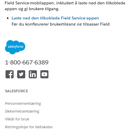
Field Service-mobilappen, inkludert å laste ned den tilkoblede
appen og gi brukere tilgang.
Laste ned den tilkoblede Field Service-appen
Før du konfigurerer brukertilgang og tilpasser Field
Service-mobilappen, laster du med den tilkoblede appen.
Gi brukere tilgang til Field Service-mobilappen
For å gi den mobile arbeidsstyrken din tilgang til Field
Service-mobilappen konfigurerer du dem med den riktige
brukerlisensen og de riktige tillatelsene. Disse trinnene
1-800-667-6389
gjelder også for brukere av Opplevelsesbygger-nettsteder.
Lær mer om innstillinger for Field Service Mobile
Tilpass konfigurasjonene i Innstillinger for Field Service
Mobile slik at de oppfyller brukernes behov.
SALESFORCE
Personvernerklæring
Sikkerhetserklæring
HJALP DENNE ARTIKKELEN MED Å LØSE PROBLEMET DITT?
Vilkår for bruk
La oss få vite det slik at vi kan forbedre!
Retningslinjer for deltakelse