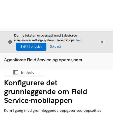
Denne teksten er oversatt med Salesforce
maskinoversettingssystem. Flere detaljer
her
.
Avslutt
Avslut
Avslutt
Bytt til engelsk
Ikke nå
Agentforce Field Service og operasjoner
Innhold
Vis innholdsfortegnelse
Konfigurere det
grunnleggende om Field
Service-mobilappen
Kom i gang med grunnleggende oppgaver ved oppsett av