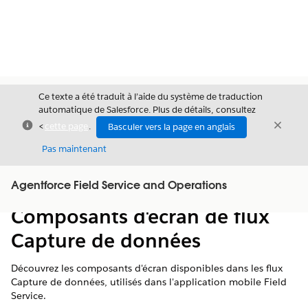
Ce texte a été traduit à l’aide du système de traduction
automatique de Salesforce. Plus de détails, consultez
Fermer
Ferme
<
cette page
.
Basculer vers la page en anglais
Fermer
Pas maintenant
Table des
Agentforce Field Service and Operations
Afficher la table des matières
matières
Composants d'écran de flux
Capture de données
Découvrez les composants d'écran disponibles dans les flux
Capture de données, utilisés dans l'application mobile Field
Service.