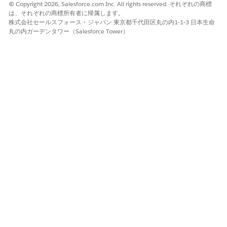
データキャプチャチャフロー画面コンポーネント: ロングテキ
© Copyright 2026, Salesforce.com Inc. All rights reserved. それぞれの商標
ストエリア
は、それぞれの商標所有者に帰属します。
最大 1,000 文字を入力できます。
株式会社セールスフォース・ジャパン 東京都千代田区丸の内1-1-3 日本生命
丸の内ガーデンタワー（Salesforce Tower）
データキャプチャチャフロー画面コンポーネント: ルックアッ
プ
オフラインで作業している場合でも、1 つ以上の Salesforce
レコードを検索して選択できます。たとえば、派遣作業員は取
引先責任者を検索し、フローはその値を使用して取引先責任者
の住所などの別の項目に入力できます。または、派遣作業員は
納入商品を検索し、フォームで納入商品に関するデータを取得
し、フローでこれらの詳細を使用して納入商品のレコードを更
新できます。
データキャプチャチャフロー画面コンポーネント: マトリック
ス
ユーザーが同じ回答セットの質問セットを設定できるようにし
ます。
データキャプチャチャフロー画面コンポーネント: 複数画像の
プレビュー
フォームで直接、関連画像の完全なギャラリーを表示できま
す。オフラインでもサムネイルを表示したり、タップして展開