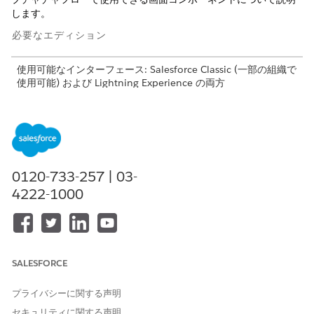
します。
必要なエディション
使用可能なインターフェース: Salesforce Classic (一部の組織で
使用可能) および Lightning Experience の両方
Field Service のコア機能、管理パッケージ、モバイルアプリケ
ーションを使用可能なエディション:
Enterprise
Edition、
Unlimited
Edition、および
Developer
Edition。
Field Service モバイルアプリケーションにアクセスするには、
ユーザーに Field Service Mobile ユーザーライセンスが必要で
0120-733-257 | 03-
す。
4222-1000
データキャプチャについての詳細は、「
データキャプチャ for
Field Service Mobile
」を参照してください。
データキャプチャチャフロー画面コンポーネント: 住所
SALESFORCE
ユーザーが住所を入力できるようにします。
データキャプチャチャフロー画面コンポーネント: チェックボ
プライバシーに関する声明
ックス
セキュリティに関する声明