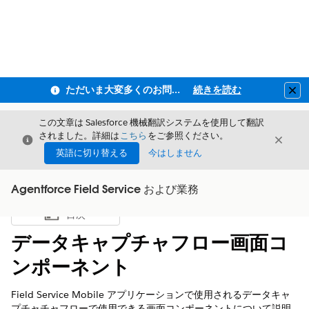
ただいま大変多くのお問い合わせをいただいており、ご連絡までにお時間を頂戴しております
続きを読む
Clo
この文章は Salesforce 機械翻訳システムを使用して翻訳
されました。詳細は
こちら
をご参照ください。
閉じる
閉じ
閉じる
英語に切り替える
今はしません
Agentforce Field Service および業務
目次
目次を表示
データキャプチャフロー画面コ
ンポーネント
Field Service Mobile アプリケーションで使用されるデータキャ
プチャチャフローで使用できる画面コンポーネントについて説明