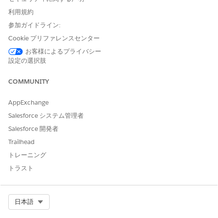
ユーザーがチェックボックス形式でオプションを選択および選
利用規約
択解除できるようにします。
参加ガイドライン:
データキャプチャチャフロー画面コンポーネント: チェックボ
Cookie プリファレンスセンター
ックスグループ
チェックボックス形式で複数のオプションを選択および選択解
お客様によるプライバシー
除できます。
設定の選択肢
データキャプチャチャフロー画面コンポーネント: カウンター
COMMUNITY
ユーザーがカウンター形式で数値を入力できるようにします。
AppExchange
データキャプチャチャフロー画面コンポーネント: 日付
フロー画面でユーザーが日付の値を入力できるようにします。
Salesforce システム管理者
Salesforce 開発者
データキャプチャチャフロー画面コンポーネント: 日時
ユーザーが日付と時間を入力できるようにします。
Trailhead
トレーニング
データキャプチャチャフロー画面コンポーネント: メール
ユーザーがメールアドレスを入力できるようにします。
トラスト
データキャプチャチャフロー画面コンポーネント: 画像のプレ
ビュー
Select Org
日本語
ユーザーが画像ファイルを表示できるようにします。