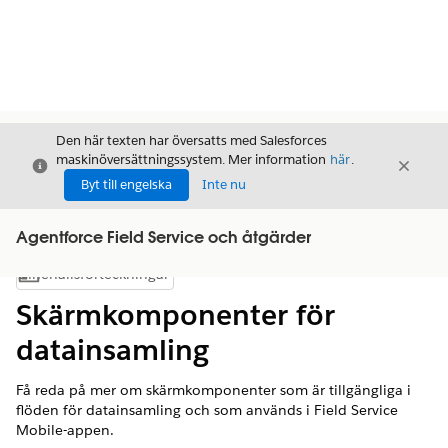
Den här texten har översatts med Salesforces
maskinöversättningssystem. Mer information
här
.
Stäng
Stäng
Stäng
Byt till engelska
Inte nu
Agentforce Field Service och åtgärder
Innehållsförteckningar
Visa innehållsförteckning
Skärmkomponenter för
datainsamling
Få reda på mer om skärmkomponenter som är tillgängliga i
flöden för datainsamling och som används i Field Service
Mobile-appen.