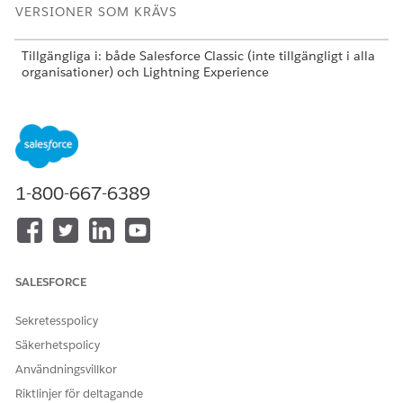
VERSIONER SOM KRÄVS
Tillgängliga i: både Salesforce Classic (inte tillgängligt i alla
organisationer) och Lightning Experience
Kärnfunktioner, hanterade paket och mobilappen för Field
Service är tillgängliga i
Enterprise
,
Unlimited
och
Developer
Editions.
För att komma åt mobilappen Field Service Mobile behöver
användare användarlicensen Field Service Mobile.
1-800-667-6389
Mer information om datainsamling finns i
Datainsamling för
Field Service Mobile
.
Skärmkomponent för datainsamling: Adress
SALESFORCE
Låt användare ange en adress.
Skärmkomponent för datainsamling: Kryssruta
Sekretesspolicy
Låt användare markera och avmarkera ett alternativ med
Säkerhetspolicy
ett kryssruteformat.
Användningsvillkor
Skärmkomponent för datainsamling: Grupp för kryssruta
Riktlinjer för deltagande
Låter användare markera och avmarkera flera alternativ i