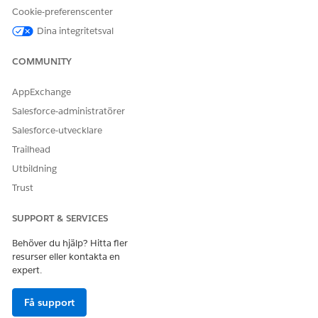
Cookie-preferenscenter
ett kryssruteformat.
Dina integritetsval
Skärmkomponent för datainsamling: Räknare
Låt användare ange ett nummer i räknarformat.
COMMUNITY
Skärmkomponent för datainsamling: Datum
Låt användare ange datavärden från en flödesskärm.
AppExchange
Salesforce-administratörer
Skärmkomponent för datainsamling: Datum och tid
Låt användare ange ett datum och en tid.
Salesforce-utvecklare
Trailhead
Skärmkomponent för datainsamling: E-post
Låt användare ange en e-postadress.
Utbildning
Trust
Skärmkomponent för datainsamling: Bildförhandsvisning
Låt användare se bildfiler.
SUPPORT & SERVICES
Skärmkomponent för datainsamling: Långt textområde
Behöver du hjälp? Hitta fler
Låt användare ange upp till 1 000 tecken.
resurser eller kontakta en
Skärmkomponent för datainsamling: Sök
expert.
Låter användare söka efter och välja en eller flera
Salesforce-poster, även när de arbetar offline. Till exempel
Få support
kan mobila medarbetare söka efter en kontakt och flödet