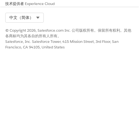
技术提供者
Experience Cloud
允许用户直接在表单中查看相关图像的完整图库。他们可以查看
缩略图，点击展开缩略图，甚至在离线工作时也可以扫过图像。
Select Org
中文（简体）
这些图像与记录相关，例如工作订单。通过将组件链接到记录，
即使在创建表单后，您也可以将您想要显示的图像上传到该记
© Copyright 2026, Salesforce.com Inc. 公司版权所有。保留所有权利。其他
录。
各商标均为其各自的所有人所有。
Salesforce, Inc. Salesforce Tower, 415 Mission Street, 3rd Floor, San
数据捕获屏幕组件：名称
Francisco, CA 94105, United States
允许用户输入名称。
数据捕获屏幕组件：数字
允许用户以数字格式输入数字。
数据捕获屏幕组件：电话
允许用户输入电话号码。
数据捕获屏幕组件：选项列表
允许用户从您定义的列表中选择值。
数据捕获屏幕组件：单选按钮
仅允许用户选择单选按钮格式中的一个选项。
数据捕获屏幕组件：短文本
允许用户输入最多 255 个字符。