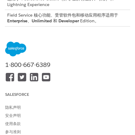
Lightning Experience
Field Service 核心功能、受管软件包和移动应用程序适用于
Enterprise
、
Unlimited
和
Developer
Edition。
要访问 Field Service 移动应用程序，用户需要 Field Service 移
动用户许可证。
要了解有关数据捕获的更多信息，请参阅Field Service Mobile的
数
据捕获
。
1-800-667-6389
数据捕获屏幕组件：地址
允许用户输入地址。
数据捕获屏幕组件：复选框
允许用户选择和取消选择带有复选框格式的选项。
SALESFORCE
数据捕获屏幕组件：复选框组
允许用户以复选框格式选择和取消选择多个选项。
隐私声明
数据捕获屏幕组件：计数器
安全声明
允许用户以计数器格式输入数字。
使用条款
数据捕获屏幕组件：日期
参与准则