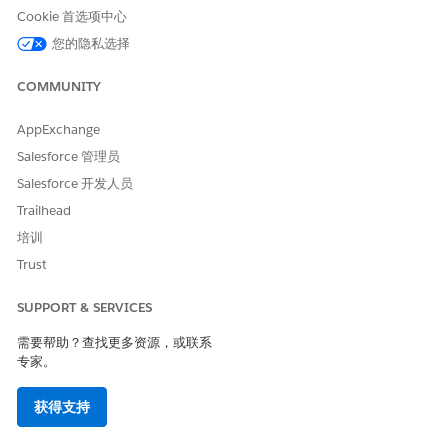
允许用户从流屏幕中输入日期值。
Cookie 首选项中心
数据捕获屏幕组件：日期和时间
您的隐私选择
允许用户输入日期和时间。
COMMUNITY
数据捕获屏幕组件：电子邮件
允许用户输入电子邮件地址。
AppExchange
数据捕获屏幕组件：图像预览
Salesforce 管理员
允许用户查看图像文件。
Salesforce 开发人员
数据捕获屏幕组件：长文本区
Trailhead
允许用户输入最多 1,000 个字符。
培训
数据捕获屏幕组件：查找
Trust
允许用户搜索并选择一个或多个 Salesforce 记录，即使在离线
工作时。例如，移动工作人员可以查找联系人，流可以使用该值
SUPPORT & SERVICES
填充另一个字段，例如联系人的地址。或者，移动工作人员可以
查找资产，在表单中捕获有关资产的数据，流可以使用这些详细
需要帮助？查找更多资源，或联系
信息更新资产的记录。
专家。
数据捕获屏幕组件：矩阵
获得支持
允许用户配置一组具有相同答案的问题。
数据捕获屏幕组件：多个图像预览