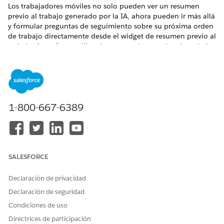
Los trabajadores móviles no solo pueden ver un resumen
previo al trabajo generado por la IA, ahora pueden ir más allá
y formular preguntas de seguimiento sobre su próxima orden
de trabajo directamente desde el widget de resumen previo al
trabajo. Agentforce utiliza el contexto de su orden de trabajo
y resumen previo al trabajo para responder a preguntas al
instante, de modo que llega a las instalaciones
completamente preparado.
EDICIONES NECESARIAS
1-800-667-6389
Disponible en: Lightning Experience
Disponible en: Ediciones
Enterprise
,
Performance
y
Unlimited
con el complemento Einstein for Field Service o
el complemento Agentforce for Field Service. Disponible
SALESFORCE
también en
Einstein 1 Field Service
Edition.
Declaración de privacidad
Para adquirir el complemento Einstein for Field Service o el
complemento Agentforce for Field Service, haga contacto
Declaración de seguridad
con su ejecutivo de cuentas de Salesforce.
Condiciones de uso
Disponible en la aplicación móvil Field Service para
Directrices de participación