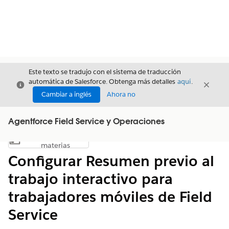
Este texto se tradujo con el sistema de traducción
automática de Salesforce. Obtenga más detalles
aquí
.
Cerrar
Cerrar
Cerrar
Cambiar a inglés
Ahora no
Agentforce Field Service y Operaciones
Índice de
Mostrar índice de materias
materias
Configurar Resumen previo al
trabajo interactivo para
trabajadores móviles de Field
Service