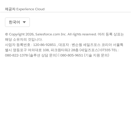
Prompt Template User
Prompt Template
제공자
Experience Cloud
Manager
Select Org
한국어
Agentforce 사용:
Agentforce 기본 에이전트 사
용
© Copyright 2026, Salesforce.com Inc. All rights reserved. 여러 등록 상표는
해당 소유자의 것입니다.
프롬프트 빌더 외부에서 프롬
프롬프트 템플릿 사용자 권한
사업자 등록번호 : 120-86-92851 , 대표자 : 벤슨웡 세일즈포스 코리아 서울특
프트 템플릿에 액세스하고 실
집합
별시 영등포구 여의대로 108, 파크원타워2 28층 (세일즈포스) 07335 TEL :
행:
080-822-1378 (솔루션 상담 문의) | 080-805-9651 (기술 지원 문의)
권한 설정
에이전트를 시작하고 대화형 사전 작업 요약을 사용하기 전에 다음
사항을 참고해야 합니다.
Field Service용 Einstein 기능에 대한
권한 설정
Einstein 생성형 AI 설정
Agentforce를 활성화
합니다.
Einstein Field Service 사용자 권한을 사용자에게 추가합니다.
FieldServiceAddOn
권한을 사용하여 Field Service에 액세스
합니다.
에이전트를 레거시 빌더에서 새 빌더로
업그레이드하거나
새 에