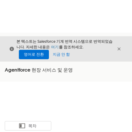
본 텍스트는 Salesforce 기계 번역 시스템으로 번역되었습
니다. 자세한 내용은
여기
를 참조하세요.
닫기
닫기
닫기
영어로 전환
지금 안 함
Agentforce 현장 서비스 및 운영
목차
목차 표시