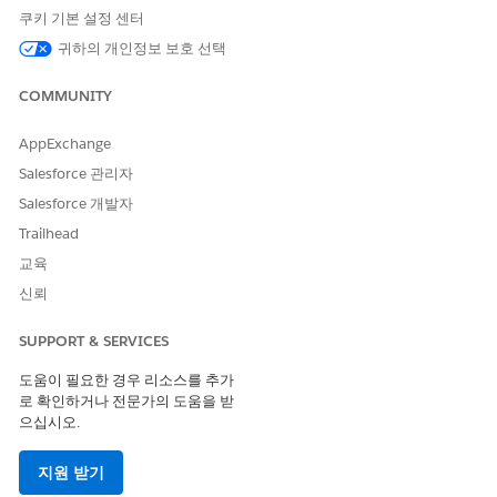
Field Service Mobile 라이선스가 있는 사용자가 Android 및
쿠키 기본 설정 센터
iOS용 Field Service Mobile 앱에서 사용할 수 있습니다. 또한
귀하의 개인정보 보호 선택
Field Service 모바일 앱을 사용하는 익스피리언스 사이트 사용
자가 사용할 수 있습니다.
COMMUNITY
Einstein 생성형 AI는 Lightning Experience에서 설정할 수 있습
니다.
AppExchange
Salesforce 관리자
Field Service 핵심 기능 및 관리 패키지는
Enterprise
,
Performance
,
Unlimited
,
Developer
Edition에서 사용할 수 있
Salesforce 개발자
습니다.
Trailhead
교육
필요한 사용자 권한
신뢰
사전 작업 요약 구축 및 관리:
응용 프로그램 사용자 정의
SUPPORT & SERVICES
권한 집합 만들기 및 할당:
프로필 및 권한 집합 관리
도움이 필요한 경우 리소스를 추가
Field Service 주제 및 작업 사
Field Service에 대한 에이
로 확인하거나 전문가의 도움을 받
용:
전트 주제 및 작업에 액세
으십시오.
스
Einstein Field Service 사
지원 받기
용자 권한 집합