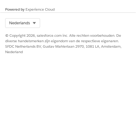
aanwijzingssjabloon
Aanwijzingssjabloonbeh
Powered by
Experience Cloud
eer
Select Org
Nederlands
Agentforce gebruiken:
Standaardagent van
Agentforce gebruiken
© Copyright 2026, salesforce.com inc. Alle rechten voorbehouden. De
diverse handelsmerken zijn eigendom van de respectieve eigenaren.
Als u aanwijzingensjablonen
Machtigingenset Gebruiker
SFDC Netherlands BV, Gustav Mahlerlaan 2970, 1081 LA, Amsterdam,
wilt openen en uitvoeren
van aanwijzingssjabloon
Nederland
buiten
Aanwijzingensamensteller:
Machtigingen instellen
Voordat u agenten start en interactieve werkinstructies
gebruikt, is het belangrijk om op het volgende te letten:
Machtigingen instellen voor Einstein voor Field Service-
voorzieningen
.
Stel Einstein Generative AI
in.
Schakel Agentforce in
.
Voeg de gebruikersmachtiging Einstein Field Service toe
aan uw gebruikers.