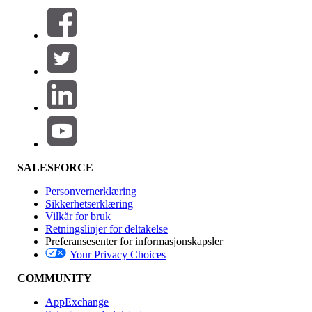
Filtre (0)
VELG FILTRE
Legg til
Produktområde
Funksjonsinnvirkning
SALESFORCE
Personvernerklæring
Sikkerhetserklæring
Vilkår for bruk
Retningslinjer for deltakelse
Preferansesenter for informasjonskapsler
Your Privacy Choices
Utgave
COMMUNITY
AppExchange