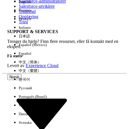
Salesforce-administratorer
Engelsk
Salesforce-utviklere
Français
Trailhead
Erfaring
Opplæring
Deutsch
Trust
Italiano
SUPPORT & SERVICES
日本語
Trenger du hjelp? Finn flere ressurser, eller få kontakt med en
Fjern alle
Utført
Español (México)
ekspert.
Español
Få støtte
中文（简体）
Levert av
Experience Cloud
中文（繁體）
Norsk
한국어
Русский
Português (Brasil)
Suomi
Dansk
Svenska