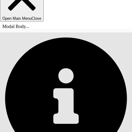
Open Main Menu
Close
Modal Body...
INNHOLD
Søk
Vis innholdsfortegnelse
Innhold