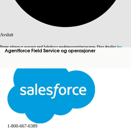
Søk
Avslutt
Denne teksten er oversatt med Salesforce maskinoversettingssystem. Flere detaljer
her
.
Agentforce Field Service og operasjoner
Bytt til engelsk
Ikke nå
Avslutt
Avslutt
1-800-667-6389