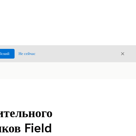
Закры
йский
Не сейчас
Закрыт
ительного
ков Field