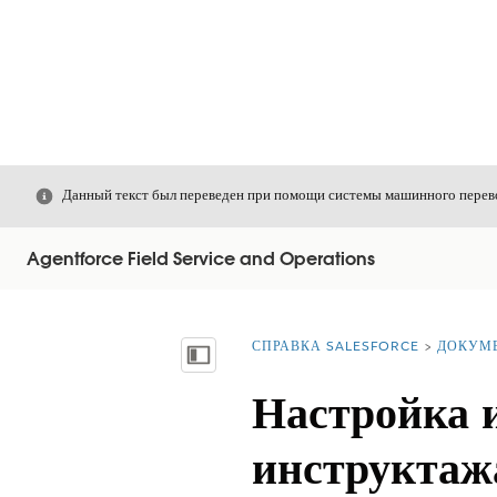
Закрыть
Данный текст был переведен при помощи системы машинного перево
Agentforce Field Service and Operations
СПРАВКА SALESFORCE
ДОКУМ
Вы находитесь здесь:
Показать содержание
Настройка 
инструктажа