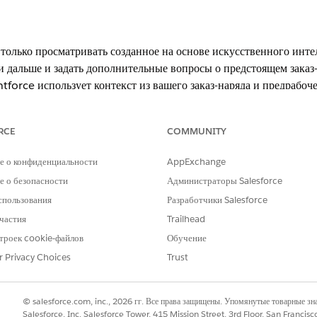
только просматривать созданное на основе искусственного инте
ти дальше и задать дополнительные вопросы о предстоящем зака
tforce использует контекст из вашего заказ-наряда и предрабоч
 прибываете на место полностью подготовленными.
RCE
COMMUNITY
е о конфиденциальности
AppExchange
xperience
 о безопасности
Администраторы Salesforce
se
,
Performance
и
Unlimited
Edition с надстройкой Einstein fo
спользования
Разработчики Salesforce
о в выпуске
Einstein 1 Field Service
Edition.
частия
Trailhead
instein for Field Service или Agentforce for Field Service, об
троек cookie-файлов
Обучение
r Privacy Choices
Trust
 Field Service Mobile для Android и iOS для пользователей с лицензи
а взаимодействий, использующих мобильное приложение Field Service M
© salesforce.com, inc., 2026 гг. Все права защищены. Упомянутые товарные з
енного интеллекта Einstein доступна в Lightning Experience.
Salesforce, Inc. Salesforce Tower, 415 Mission Street, 3rd Floor, San Francis