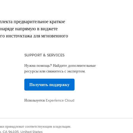
ллекта предварительное краткое
з-наряде напрямую в виджете
его инструктажа для мгновенного
SUPPORT & SERVICES
Нужна помощь? Найдите дополнительные
ресурсы или свяжитесь с экспертом.
r Field Service или Agentforce for
Получить поддержку
ратитесь к менеджеру по работе с
Используется
Experience Cloud
ей Field Service Mobile. Также
obile.
наки принадлежат соответствующим владельцам.
co, CA 94105, United States