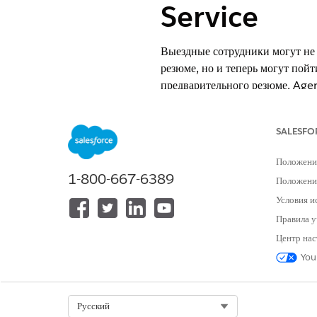
Service
Выездные сотрудники могут не 
резюме, но и теперь могут пой
предварительного резюме. Agen
ответа на вопросы, поэтому вы
ТРЕБУЕМЫЕ ВЕРСИИ
SALESFO
Положени
Доступно в версиях: Lightning E
1-800-667-6389
Положение
Доступно в версиях:
Enterpri
Условия и
Field Service. Также доступн
Правила у
Чтобы приобрести надстройку E
Центр нас
клиентами Salesforce.
You
Доступно в мобильном приложении
доступно для пользователей сайт
Select Org
Русский
Настройка генеративного искусств