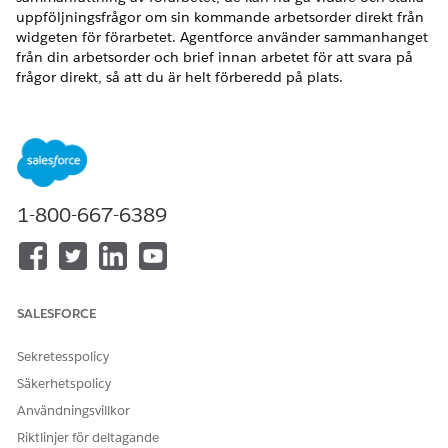
uppföljningsfrågor om sin kommande arbetsorder direkt från
widgeten för förarbetet. Agentforce använder sammanhanget
från din arbetsorder och brief innan arbetet för att svara på
frågor direkt, så att du är helt förberedd på plats.
VERSIONER SOM KRÄVS
Tillgängliga i: Lightning Experience
Tillgängliga i:
Enterprise
,
Performance
och
Unlimited
1-800-667-6389
Editions med tillägget Einstein för Field Service eller
Agentforce för Field Service. Finns även i
Einstein 1 Field
Service
Edition.
För att köpa tillägget Einstein för Field Service eller
Agentforce för Field Service, kontakta din kundansvariga på
SALESFORCE
Salesforce.
Sekretesspolicy
Tillgängligt i Field Service Mobile-appen för Android och
iOS för användare med licensen Field Service Mobile. Finns
Säkerhetspolicy
även för Upplevelsewebbplatsanvändare som använder
Användningsvillkor
Field Service Mobile-appen.
Riktlinjer för deltagande