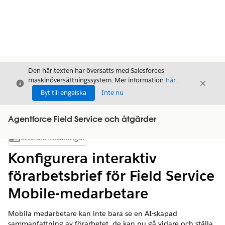
Den här texten har översatts med Salesforces
maskinöversättningssystem. Mer information
här
.
Stäng
Stäng
Stäng
Byt till engelska
Inte nu
Agentforce Field Service och åtgärder
Innehållsförteckningar
Visa innehållsförteckning
Konfigurera interaktiv
förarbetsbrief för Field Service
Mobile-medarbetare
Mobila medarbetare kan inte bara se en AI-skapad
sammanfattning av förarbetet, de kan nu gå vidare och ställa