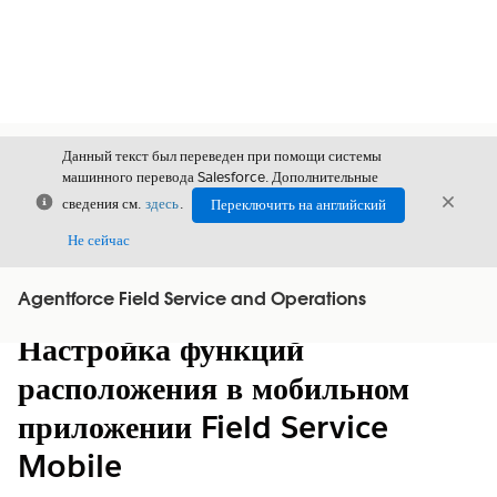
Данный текст был переведен при помощи системы
машинного перевода Salesforce. Дополнительные
Закрыть
Закры
сведения см.
здесь
.
Переключить на английский
Закрыт
Не сейчас
Agentforce Field Service and Operations
Содержание
Показать содержание
Настройка функций
расположения в мобильном
приложении Field Service
Mobile