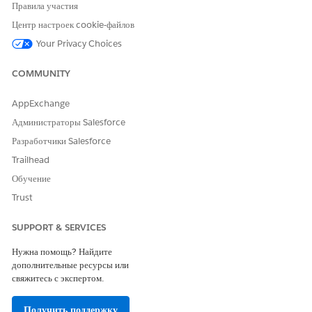
Правила участия
чтобы предоставить объединенное интерактивное
Центр настроек cookie-файлов
представление карты. Чтобы обеспечить надежность в
отдаленных районах, нативная ГИС интеллектуально управляет
Your Privacy Choices
синхронизациями автономных карт, предлагая выездным
сотрудникам загрузить необходимое покрытие или
COMMUNITY
автоматически обновлять данные каждые 24 часа.
AppExchange
Администраторы Salesforce
Разработчики Salesforce
ЭТА СТАТЬЯ РЕШИЛА ВАШУ ПРОБЛЕМУ?
Trailhead
Оставьте свой отзыв, чтобы мы могли стать лучше!
Обучение
Да
Нет
Trust
SUPPORT & SERVICES
Нужна помощь? Найдите
дополнительные ресурсы или
свяжитесь с экспертом.
Получить поддержку