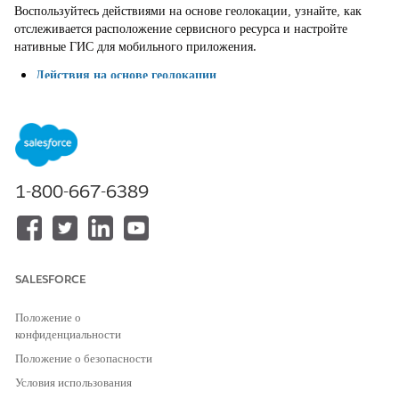
Воспользуйтесь действиями на основе геолокации, узнайте, как
отслеживается расположение сервисного ресурса и настройте
нативные ГИС для мобильного приложения.
Действия на основе геолокации
Используйте уровень автоматизации, добавив действия на
основе геолокации к ежедневному путешествию выездных
сотрудников.
Отслеживание геолокации ресурсов в мобильном
приложении Field Service Mobile
1-800-667-6389
Используйте геолокацию для управления выездными
специалистами. Вы можете исключить отдельных пользователей
из отслеживания геолокации.
Собственная ГИС для мобильного приложения Field
SALESFORCE
Service Mobile
Оборудовать выездных сотрудников интегрированной системой
Положение о
геопространственной информации (ГИС), чтобы помочь им
конфиденциальности
оценить экологические риски, например, погодные условия в
реальном времени или зоны отключения электроэнергии.
Положение о безопасности
Собственные ГИС сочетают эти внешние данные со сведениями
Условия использования
о выполнении работы, например, позиции строки заказ-наряда,