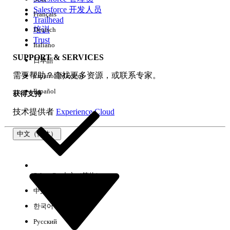
Salesforce 开发人员
Français
体验
Trailhead
培训
Deutsch
Trust
Italiano
SUPPORT & SERVICES
日本語
全部清除
完成
需要帮助？查找更多资源，或联系专家。
Español (México)
Español
获得支持
技术提供者
Experience Cloud
中文（简体）
Select Org
中文（简体）
中文（繁体）
한국어
Русский
没有结果