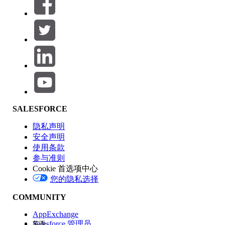
筛选器 (0)
选择筛选器
添加
产品区域
SALESFORCE
功能影响
隐私声明
安全声明
使用条款
参与准则
Cookie 首选项中心
版本
您的隐私选择
COMMUNITY
AppExchange
Salesforce 管理员
英语