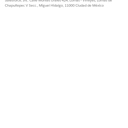
Salesforce, Inc. Calle Montes Urales 424, Lomas - Virreyes, Lomas de
Chapultepec V Secc., Miguel Hidalgo, 11000 Ciudad de México