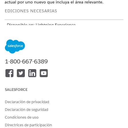
actual por uno nuevo que incluya el área relevante.
EDICIONES NECESARIAS
Disponible en: Lightning Experience.
Disponible en:
Enterprise
Edition con la licencia
complementaria Gestión del ciclo de vida de servicio de
activos o en
Performance
Edition,
Unlimited
Edition y
Developer
Edition.
1-800-667-6389
Los trabajadores móviles también pueden descargar
NOTA
SALESFORCE
o actualizar manualmente sus mapas en cualquier
momento.
Declaración de privacidad
Declaración de seguridad
Condiciones de uso
Directrices de participación
¿RESOLVIÓ ESTE ARTÍCULO SU PROBLEMA?