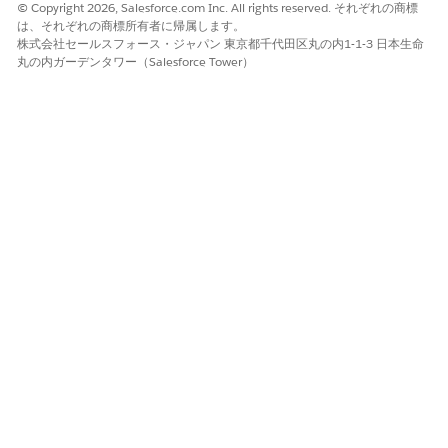
© Copyright 2026, Salesforce.com Inc. All rights reserved. それぞれの商標
メッセージング入力項目に 1 文字以上のテキストを入力す
メモ
は、それぞれの商標所有者に帰属します。
るまで、[AI で書き込み] ボタンはグレー表示されます。
株式会社セールスフォース・ジャパン 東京都千代田区丸の内1-1-3 日本生命
丸の内ガーデンタワー（Salesforce Tower）
トラブルシューティング
[AI で作成] ボタンが表示されない場合
必要な権限が割り当てられていることを確認します。
拡張チャットまたは拡張メッセージングチャネルを使用してい
ることを確認します。
Salesforce モバイルアプリケーションではなくデスクトップ
サイトを使用していることを確認します。
メッセージ入力項目にテキストがあることを確認します。
ボタンが表示されていても使用できない場合
メッセージ入力項目に 1 文字以上入力します。
セッションが進行中であり、終了または一時停止していないこ