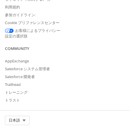
有効な拡張チャットまたは拡張メッセージングセッション中で
利用規約
ある。
参加ガイドライン:
[AI を使用して記述] では、メッセージを送信する前に 3 つのプロ
Cookie プリファレンスセンター
ンプトアクションを実行してメッセージを強化できます。AI を使
用した書き込みでは、プロンプトビルダーを使用してアクション
お客様によるプライバシー
設定の選択肢
を実行するため、すべてのリビジョンが一意になります。つま
り、[同じテキストに対して 2 つの異なる時刻を絞り込む] を選択
すると、2 つの異なる修正が表示されます。
COMMUNITY
「絞り込み」
は、スペルミスを修正します。
AppExchange
[
展開]
をクリックすると、営業担当が入力した内容にコンテキ
Salesforce システム管理者
ストが追加されます。
[集計]
を選択すると、メッセージが締め付けられます。
Salesforce 開発者
[元に戻す] は、テキストを更新するために [AI で作成] アクシ
Trailhead
ョンを少なくとも 1 つ選択すると表示されます。同じテキス
トレーニング
トに対して複数の AI アクションを実行できますが、[元に戻
す] では、常にテキストを元の形式に戻します。
トラスト
Select Org
日本語