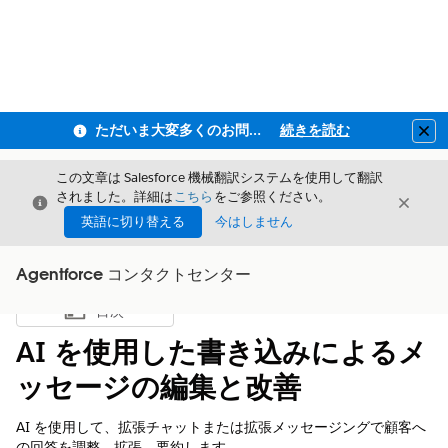
ただいま大変多くのお問い合わせをいただいており、ご連絡までにお時間を頂戴しております
続きを読む
Clo
この文章は Salesforce 機械翻訳システムを使用して翻訳
されました。詳細は
こちら
をご参照ください。
閉じる
閉じ
閉じる
英語に切り替える
今はしません
Agentforce コンタクトセンター
目次
目次を表示
AI を使用した書き込みによるメ
ッセージの編集と改善
AI を使用して、拡張チャットまたは拡張メッセージングで顧客へ
の回答を調整、拡張、要約します。