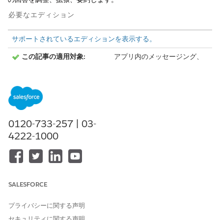
必要なエディション
サポートされているエディションを表示する。
この記事の適用対象:
アプリ内のメッセージング、
Web のメッセージングチャネ
ル、拡張 WhatsApp、拡張
Facebook Messenger、拡張
SMS、拡張 Apple Messages
for Business、拡張 LINE、
Bring Your Own チャネル
0120-733-257 | 03-
この記事の適用対象外:
標準 WhatsApp、標準
4222-1000
Facebook Messenger、標準
SMS。
AI で書き込みを使用する前に、次のことを確認します。
SALESFORCE
「AI を使用した書き込み」および「プロンプトテンプレート
を実行」権限がある。
Salesforce モバイルアプリケーションではなくデスクトップ
プライバシーに関する声明
サイトを使用している。
セキュリティに関する声明