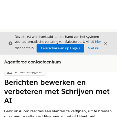
Deze tekst werd vertaald aan de hand van het systeem
voor automatische vertaling van Salesforce. U vindt
hier
Sluiten
Sluite
Sluiten
meer details.
Overschakelen op Engels
Niet nu
Agentforce contactcentrum
Inhoudsopgave
Inhoudsopgave weergeven
Berichten bewerken en
verbeteren met Schrijven met
AI
Gebruik AI om reacties aan klanten te verfijnen, uit te breiden
of samen te vatten in Uitgebreide chat of Uitgebreid