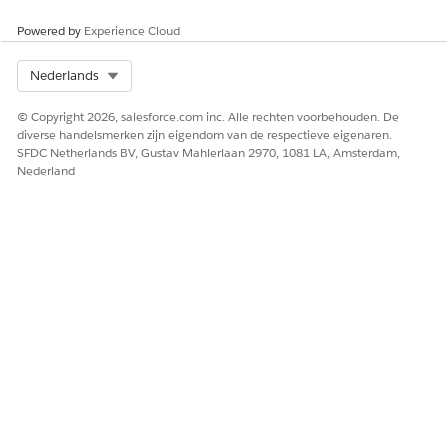
Powered by
Experience Cloud
De knoppen voor schrijven met AI worden grijs
OPMERKING
Select Org
Nederlands
weergegeven totdat u minstens één letter tekst invoert in
het invoerveld voor berichtenverkeer.
© Copyright 2026, salesforce.com inc. Alle rechten voorbehouden. De
diverse handelsmerken zijn eigendom van de respectieve eigenaren.
SFDC Netherlands BV, Gustav Mahlerlaan 2970, 1081 LA, Amsterdam,
Nederland
Problemen opsporen
Als de knoppen Schrijven met AI niet worden weergegeven
Controleer of u de vereiste machtigingen hebt
toegewezen.
Controleer of u zich in een uitgebreid chat- of uitgebreid
berichtenverkeerskanaal bevindt.
Controleer of u de desktopsite gebruikt, niet de mobiele
Salesforce-app.