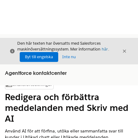
Den här texten har översatts med Salesforces
maskinöversättningssystem. Mer information
här
.
Stäng
Stäng
Stäng
Byt till engelska
Inte nu
Agentforce kontaktcenter
Innehållsförteckningar
Visa innehållsförteckning
Redigera och förbättra
meddelanden med Skriv med
AI
Använd AI för att förfina, utöka eller sammanfatta svar till
kunder i Utökad chatt eller Utökade meddelanden.