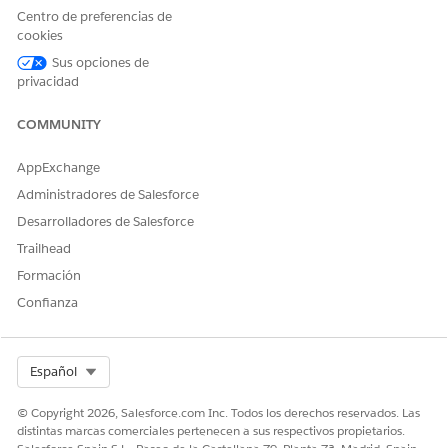
Centro de preferencias de
cookies
Sus opciones de
privacidad
COMMUNITY
Service Cloud Write with AI no está disponible en la
NOTA
aplicación móvil Salesforce.
AppExchange
Administradores de Salesforce
Modificar y mejorar mensajes con Redactar con IA
Desarrolladores de Salesforce
Utilice la IA para restringir, ampliar o resumir respuestas a
clientes en Chat mejorado o Mensajería mejorada.
Trailhead
Formación
Preparar su organización y sus usuarios para redactar
Confianza
con IA
Active Service Cloud Write con el complemento de IA.
Select Org
Español
Active IA generativa Einstein. Desde Configuración, en el
cuadro Búsqueda rápida, introduzca
Configuración
© Copyright 2026, Salesforce.com Inc. Todos los derechos reservados. Las
Einstein
y luego seleccione
Configuración Einstein
.
distintas marcas comerciales pertenecen a sus respectivos propietarios.
Enciende Einstein.