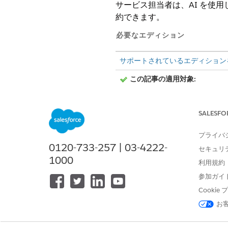
サービス担当者は、AI を使
約できます。
必要なエディション
サポートされているエディション
この記事の適用対象:
SALESFO
この記事の適用対象外:
プライバ
0120-733-257 | 03-4222-
AIを使用したService 
メモ
セキュリ
1000
Writeアドオンが付属するA
利用規約
参加ガイ
Cooki
AI を使用した Ser
メモ
お