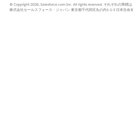
メッセージの編集と改善
© Copyright 2026, Salesforce.com Inc. All rights reserve
トまたは拡張メッセージングで顧客への回答を調整、拡張、要約します。
株式会社セールスフォース・ジャパン 東京都千代田区丸の内1-1-3 日本生命丸の内ガ
ーの書き込みの準備
th AI アドオンを有効にします。
にします。[設定] から、[クイック検索] ボックスに「
と入力
Einstein 設定」
有効にします。[設定] から、[クイック検索] ボックスに「
Write with AI
有効にします。
行」権限をユーザーに割り当てます。
セキュリティポリシーを満たすように
Einstein Trust Layer
を設定しま
事項とAIを使用した書き込みに関するガイドラインを確認してください
権限セットの設定
クスに
と入力し、
[権限セット]
を選択します。
「権限セット」
、
[新規]
をクリックします。
合は、表示ラベルに「
」 (AI ユーザーによ
Write with AI Users
ックし、[
AI で書き込み
] を選択します。
[
Execute Prompt Templates
] を選択します。