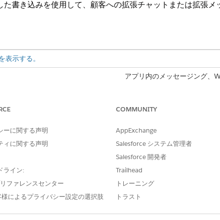
用した書き込みを使用して、顧客への拡張チャットまたは拡張メ
を表示する。
アプリ内のメッセージング、W
WhatsApp、拡張 Facebook 
Messages for Business、拡
RCE
COMMUNITY
標準 WhatsApp、標準 Facebo
シーに関する声明
AppExchange
Cloud Writeは、Salesforce Foundations、またはAgentforce for S
ティに関する声明
Salesforce システム管理者
gentforce 1 Editionで使用できます。
Salesforce 開発者
ドライン:
Trailhead
e プリファレンスセンター
トレーニング
vice Cloud Write は、Salesforce モバイルアプリケーションでは使
客様によるプライバシー設定の選択肢
トラスト