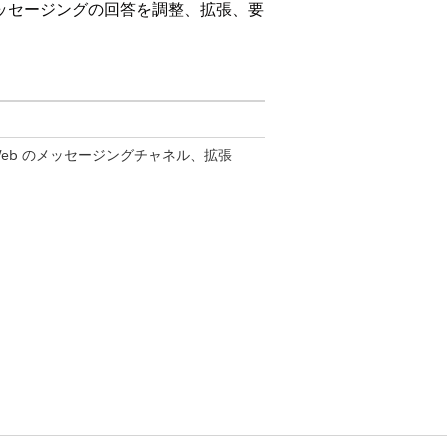
ッセージングの回答を調整、拡張、要
eb のメッセージングチャネル、拡張
Messenger、拡張 SMS、拡張 Apple
張 LINE、Bring Your Own チャネル
ok Messenger、標準 SMS。
erviceとAIを使用したService Cloud
用できません。