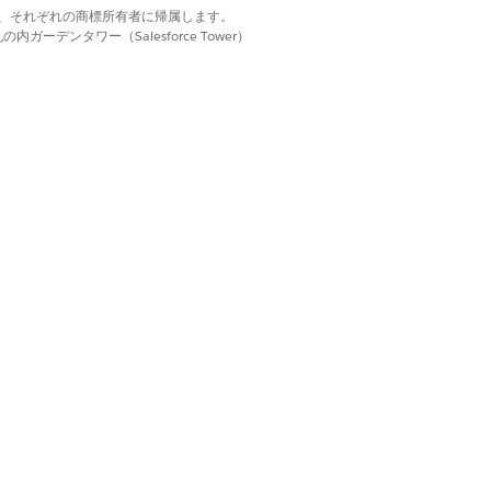
d. それぞれの商標は、それぞれの商標所有者に帰属します。
ーデンタワー（Salesforce Tower）
し、[
Einstein 設定
] を選択します。
」と入力し、[
Write with AI
] を選択します
す。
。
る書き込み) と入力し、変更を保存します。