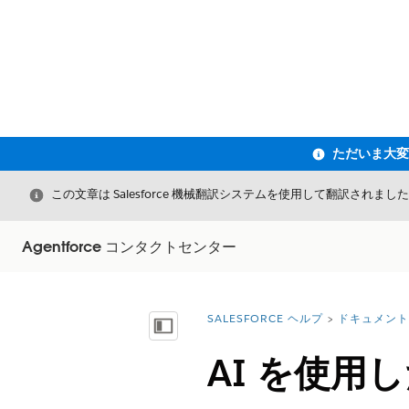
閉じる
この文章は Salesforce 機械翻訳システムを使用して翻訳されまし
Agentforce コンタクトセンター
SALESFORCE ヘルプ
ドキュメント
詳細情報:
目次を表示
AI を使用