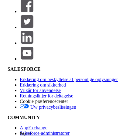
Filtre (0)
VÆLG FILTRE
Tilføj
Produktområde
Funktionspåvirkning
SALESFORCE
Erklæring om beskyttelse af personlige oplysninger
Erklæring om sikkerhed
Vilkår for anvendelse
Retningslinjer for deltagelse
Cookie-præferencecenter
Uw privacybeslissingen
Version
COMMUNITY
AppExchange
Salesforce-administratorer
English