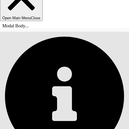
Open Main Menu
Close
Modal Body...
INDHOLD
Søg
Vis indholdsfortegnelse
Indhold