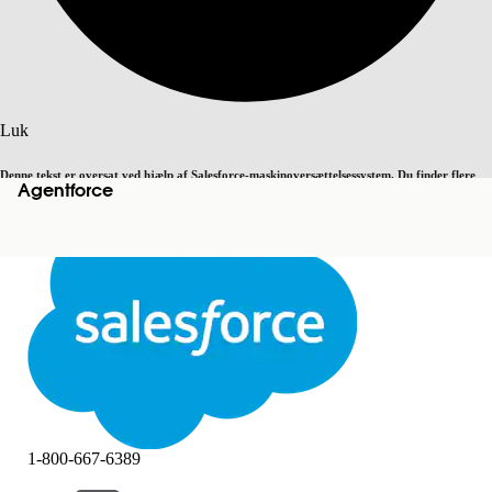
Søg
Luk
Denne tekst er oversat ved hjælp af Salesforce-maskinoversættelsessystem. Du finder flere
Agentforce
Skift til engelsk
Ikke nu
detaljer
her
.
Luk
Luk
1-800-667-6389