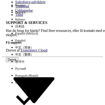
Salesforce-udviklere
Français
Trailhead
Experience
Uddannelse
Deutsch
Tillid
Italiano
SUPPORT & SERVICES
日本語
Har du brug for hjælp? Find flere ressourcer, eller få kontakt med e
Ryd alle
Udført
Español (México)
ekspert.
Español
Få support
中文（简体）
Drevet af
Experience Cloud
中文（繁體）
Dansk
한국어
Русский
Português (Brasil)
Suomi
Ingen resultater