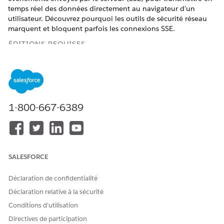
temps réel des données directement au navigateur d'un
utilisateur. Découvrez pourquoi les outils de sécurité réseau
marquent et bloquent parfois les connexions SSE.
ÉDITIONS REQUISES
Afficher les éditions prises en charge
AUTORISATIONS UTILISATEUR
Pour gérer les connexions et
Ensemble d'autorisations
1-800-667-6389
gérer les sessions de
Utilisateur de Chat
messagerie :
avancé
Autorisation utilisateur
Chat Rep avancée
SALESFORCE
Pour répondre ou transférer
Accéder à l'autorisation
des conversations :
Entrées de conversation.
Déclaration de confidentialité
Cette autorisation est
disponible via la licence
Déclaration relative à la sécurité
Service Cloud Voice User ou
Conditions d’utilisation
la licence Agentforce Agent
de service User.
Directives de participation