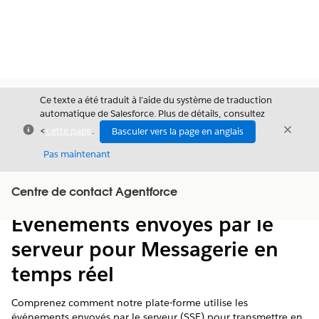
Ce texte a été traduit à l’aide du système de traduction
automatique de Salesforce. Plus de détails, consultez
Fermer
Ferme
<
cette page
.
Basculer vers la page en anglais
Fermer
Pas maintenant
Table des
Centre de contact Agentforce
Afficher la table des matières
matières
Événements envoyés par le
serveur pour Messagerie en
temps réel
Comprenez comment notre plate-forme utilise les
événements envoyés par le serveur (SSE) pour transmettre en