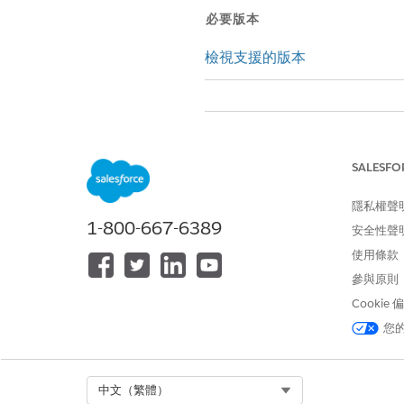
必要版本
檢視支援的版本
管理連線並處理傳訊工作階段:
SALESFO
回覆或轉移對話:
隱私權聲
1-800-667-6389
安全性聲
不同於傳統輪詢,在其中瀏覽器不
使用條款
參與原則
功能
Cookie
連線
您
效率
延遲性
Select Org
中文（繁體）