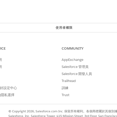
使用者權限
「增強型聊天使用者」權限
增強型聊天代表使用者權限
RCE
COMMUNITY
「存取對話項目」權限。此權限可透過 
或 Agentforce 服務代理程
明
AppExchange
明
Salesforce 管理員
斷要求更新,SSE 會保持單一開放線以供立即傳送。
Salesforce 開發人員
Trailhead
輪詢
SSE
 偏好設定中心
訓練
短暫、頻繁
長期
的隱私選擇
Trust
低 (高負擔)
高 (
延遲
立即 
© Copyright 2026, Salesforce.com Inc. 保留所有權利。各個商標屬於其個
Salesforce, Inc. Salesforce Tower, 415 Mission Street, 3rd Floor, San Francis