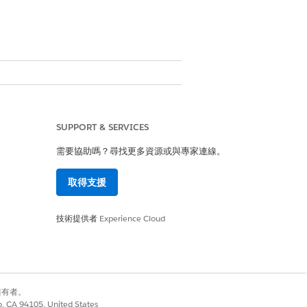
集
SUPPORT & SERVICES
Service Cloud Voice 使用者授權
需要協助嗎？尋找更多資源或與專家連線。
式使用者授權取得。
取得支援
技術提供者
Experience Cloud
的單一連線
低透支)
(即時)
別擁有者。
co, CA 94105, United States