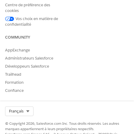
Recommandations d'articles pour des requêtes de la
Centre de préférence des
page de configuration Recommandations d'articles est
cookies
inaccessible après l'activation de ce commutateur.
Vos choix en matière de
confidentialité
L'ancrage rend possible des recommandations d'articles
pertinentes en indexant vos articles Knowledge dans Data
COMMUNITY
360. Après avoir migré depuis la version précédente des
Recommandations d'articles,
commencez à configurer Data
AppExchange
360
.
Administrateurs Salesforce
Développeurs Salesforce
Trailhead
CET ARTICLE A-T-IL RÉSOLU VOTRE PROBLÈME ?
Formation
Dites-nous ce que nous pouvons améliorer !
Confiance
Oui
Non
Select Org
Français
© Copyright 2026, Salesforce.com Inc. Tous droits réservés. Les autres
marques appartiennent à leurs propriétaires respectifs.