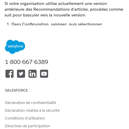
Si votre organisation utilise actuellement une version
antérieure des Recommandations d'articles, procédez comme
suit pour basculer vers la nouvelle version.
Dans Configuration, saisissez, puis sélectionnez
Recommandations d'articles Einstein
dans la case
Recherche rapide.
Affichez le composant Notification qui vous informe que
vous pouvez basculer vers les Recommandations d'articles
pilotées par Data 360. Cliquez sur le bouton de cette
notification pour accéder directement à l'onglet dans
1-800-667-6389
Configuration.
Sous l'onglet Recommandations d'articles pour des
requêtes (Data Cloud), activez le commutateur principal.
SALESFORCE
Déclaration de confidentialité
Déclaration relative à la sécurité
L'activation de ce commutateur désactive
IMPORTANT
automatiquement la version précédente des
Conditions d’utilisation
Recommandations d'articles. L'onglet
Directives de participation