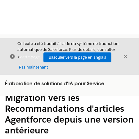
Ce texte a été traduit à l’aide du système de traduction
automatique de Salesforce. Plus de détails, consultez
Fermer
Ferme
<
cette page
.
Basculer vers la page en anglais
Fermer
Pas maintenant
Table des
Élaboration de solutions d'IA pour Service
Afficher la table des matières
matières
Migration vers les
Recommandations d'articles
Agentforce depuis une version
antérieure