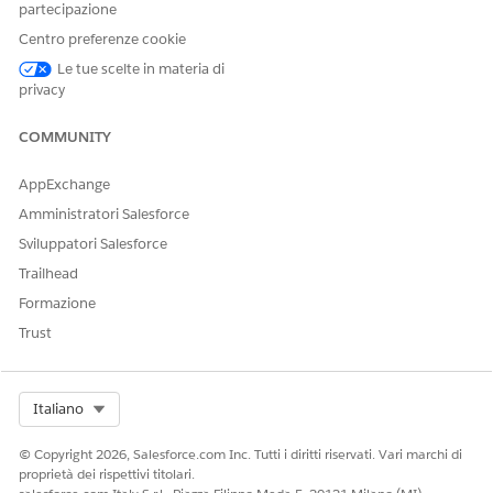
Il radicamento nel contesto rende possibili i consigli sugli
partecipazione
articoli pertinenti indicizzando gli articoli Knowledge in Data
Centro preferenze cookie
360. Dopo la migrazione dalla versione precedente di
Consigli articoli,
iniziare a configurare Data 360
.
Le tue scelte in materia di
privacy
COMMUNITY
QUESTO ARTICOLO HA RISOLTO IL PROBLEMA?
Facci sapere, così possiamo migliorare!
AppExchange
Amministratori Salesforce
Sì
No
Sviluppatori Salesforce
Trailhead
Formazione
Trust
Select Org
Italiano
© Copyright 2026, Salesforce.com Inc. Tutti i diritti riservati. Vari marchi di
proprietà dei rispettivi titolari.