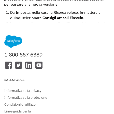
per passare alla nuova versione.
Da Imposta, nella casella Ricerca veloce, immettere e
quindi selezionare
Consigli articoli Einstein
.
Visualizzare il componente di notifica che informa che è
possibile passare a Consigli articoli basati su Data 360.
Fare clic sul pulsante in quella notifica per passare
direttamente alla scheda in Imposta.
Nella scheda Consigli articoli per i casi (Data Cloud),
abilitare il selettore principale.
1-800-667-6389
L'abilitazione di questo selettore
IMPORTANTE
SALESFORCE
disabiliterà automaticamente la versione precedente di
Consigli articoli. La scheda Consigli articoli per i casi
Informativa sulla privacy
nella pagina di impostazione Consigli articoli non è
Informativa sulla protezione
accessibile dopo aver abilitato questo selettore.
Condizioni di utilizzo
Linee guida per la