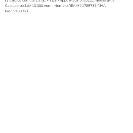
salesforce.com Italy S.r.l., Piazza Filippo Meda 5, 20121 Milano (MI)
Capitale sociale 10.000 euro - Numero REA MI-1785731 P.IVA
04959160963