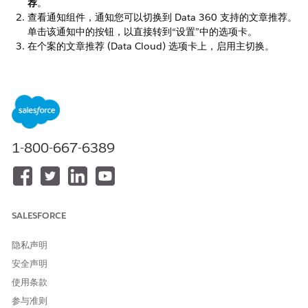
荐
。
查看通知组件，通知您可以切换到 Data 360 支持的文章推荐。
单击该通知中的按钮，以直接转到“设置”中的选项卡。
在个案的文章推荐 (Data Cloud) 选项卡上，启用主切换。
启用此切换将自动禁用之前的文章推荐版本。启用此切
重要
换后，“文章推荐”设置页面上的“个案文章推荐”选项卡不可访
1-800-667-6389
问。
通过在 Data 360 中索引 Knowledge 文章，进行基础训练，使相
关文章推荐成为可能。在迁移完文章推荐的上一个版本后，
开始设
SALESFORCE
置 Data 360
。
隐私声明
安全声明
本文章是否解决您的问题？
使用条款
请与我们共享您的想法，以便我们进行改进！
参与准则