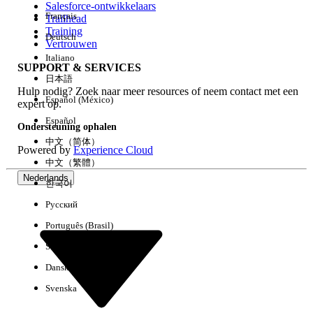
Salesforce-ontwikkelaars
Français
Trailhead
Ervaring
Training
Deutsch
Vertrouwen
Italiano
SUPPORT & SERVICES
日本語
Hulp nodig? Zoek naar meer resources of neem contact met een
Alles wissen
Gereed
Español (México)
expert op.
Español
Ondersteuning ophalen
中文（简体）
Powered by
Experience Cloud
中文（繁體）
Nederlands
한국어
Русский
Português (Brasil)
Suomi
Dansk
Svenska
Geen resultaten