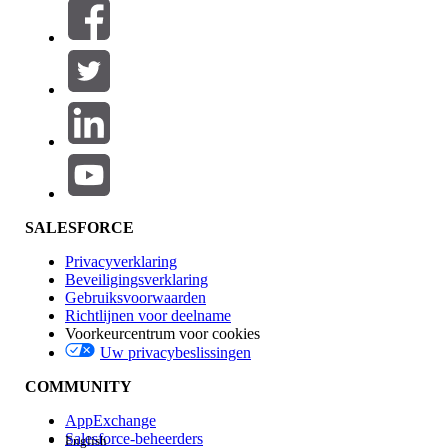
Filters (0)
FILTERS SELECTEREN
Productgebied
Toevoegen
Invloed op functies
SALESFORCE
Privacyverklaring
Beveiligingsverklaring
Gebruiksvoorwaarden
Richtlijnen voor deelname
Voorkeurcentrum voor cookies
Uw privacybeslissingen
Edition
COMMUNITY
AppExchange
Salesforce-beheerders
English