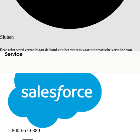
Zoeken
Sluiten
Deze tekst werd vertaald aan de hand van het systeem voor automatische vertaling van
Service
Overschakelen op Engels
Niet nu
Salesforce. U vindt
hier
meer details.
Sluiten
Sluiten
1-800-667-6389