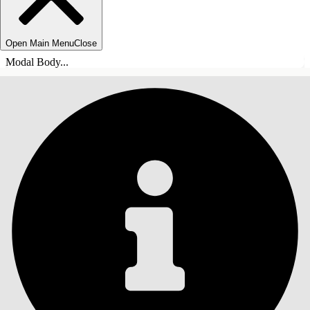
Open Main Menu
Close
Modal Body...
INHOUDSOPGAVE
Zoeken
Inhoudsopgave
weergeven
Inhoudsopgave