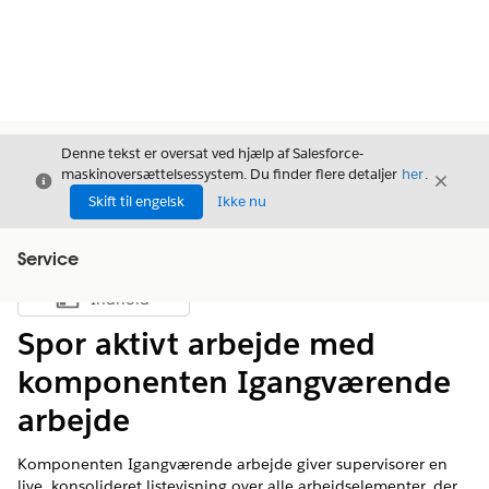
Denne tekst er oversat ved hjælp af Salesforce-
maskinoversættelsessystem. Du finder flere detaljer
her
.
Luk
Luk
Luk
Skift til engelsk
Ikke nu
Service
Indhold
Vis indholdsfortegnelse
Spor aktivt arbejde med
komponenten Igangværende
arbejde
Komponenten Igangværende arbejde giver supervisorer en
live, konsolideret listevisning over alle arbejdselementer, der