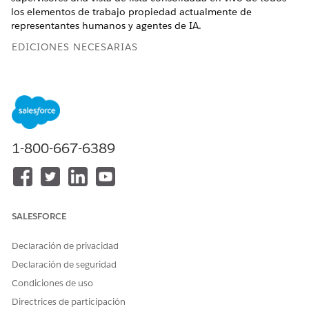
los elementos de trabajo propiedad actualmente de
representantes humanos y agentes de IA.
EDICIONES NECESARIAS
Vea las ediciones admitidas
.
PERMISOS DE USUARIO NECESARIOS
Para personalizar páginas
Personalizar aplicación
1-800-667-6389
Lightning:
Para acceder a Command
Acceder a Command Center
Center para Service V2:
para Service V2
Asegúrese de que su organización tiene OmniCanal mejorado
SALESFORCE
activado. Para monitorear pláticas, active Monitoreo de
pláticas en su Configuración de supervisor.
Declaración de privacidad
Configurar el componente Trabajo en curso
Declaración de seguridad
Condiciones de uso
En Configuración, ingrese
Generador de aplicaciones
Lightning
en el cuadro Búsqueda rápida y, a
Directrices de participación