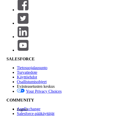
Suodatusperuste (0)
VALITSE SUODATTIMET
Lisää
Tuotealue
Ominaisuuden vaikutus
SALESFORCE
Tietosuojalausunto
Turvatiedote
Käyttöehdot
Osallistumisohjeet
Evästeasetusten keskus
Your Privacy Choices
Edition
COMMUNITY
AppExchange
English
Salesforce-pääkäyttäjät