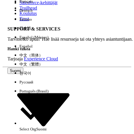
Français
Salesforce-kehittäjät
Trailhead
Deutsch
Kokemus
Koulutus
Trust
Italiano
日本語
SUPPORT & SERVICES
Español (México)
Tarvitsetko apua? Hae lisää resursseja tai ota yhteys asiantuntijaan.
Tyhjennä kaikki
Valmis
Español
Hanki tukea
中文（简体）
Tarjoaja
Experience Cloud
中文（繁體）
Suomi
한국어
Русский
Português (Brasil)
Select Org
Suomi
Ei tuloksia