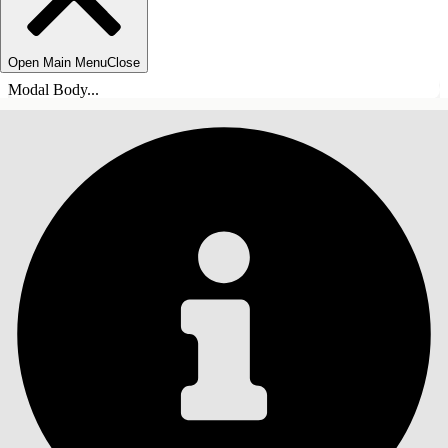
Open Main Menu
Close
Modal Body...
SISÄLLYSLUETTELO
Haku
Näytä sisällysluettelo
Sisällysluettelo