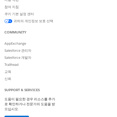
왼쪽 구성 요소 패널에서
진행 중인 작업
구성 요소를 페이지 레
참여 지침
이아웃으로 끌어옵니다.
오른쪽의 구성 패널에서 구성 요소를 사용자 정의합니다.
쿠키 기본 설정 센터
열:
서비스 또는 세일즈 보기를 시작점으로 선택합니다. 원
귀하의 개인정보 보호 선택
하는 경우 표시되는 열을 추가, 제거 및 다시 정렬합니다. 사
용 가능한 열의 전체 목록은
진행 중인 작업 구성 요소 필드
COMMUNITY
를 참조하십시오.
작업:
상단 구성 요소 도구 모음에 표시할 작업을 선택합니
AppExchange
다. 관리자는 모든 활성 화면 플로 또는 기본 구성 요소 작업
Salesforce 관리자
중에서 선택할 수 있습니다. 자세한 내용은 옴니 감독자에서
기본 작업 표시
를 참조하십시오.
Salesforce 개발자
Trailhead
저장하기
를 클릭하고 페이지를 활성화합니다.
교육
실시간 작업 모니터링 및 관리
신뢰
감독자는 목록 보기 인터페이스에서 활성 상호 작용을 정렬, 필터
링, 직접 중재할 수 있습니다.
SUPPORT & SERVICES
결과 범위를 좁히려면 필터 패널을 사용하여 대기열, 기술, 채
도움이 필요한 경우 리소스를 추가
널, 서비스 담당자별로 행을 필터링합니다. 필터는 목록 테이블
로 확인하거나 전문가의 도움을 받
위에 이동 가능한 필로 표시됩니다. 사람 및 AI 작업 토글 필터
으십시오.
를 사용하여 작업을 사람 전용 또는 AI-에이전트 전용 할당으로