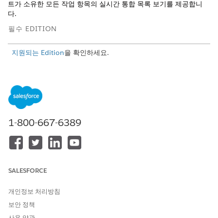
트가 소유한 모든 작업 항목의 실시간 통합 목록 보기를 제공합니
다.
필수 EDITION
지원되는 Edition
을 확인하세요.
필요한 사용자 권한
Lightning 페이지 사용자 정의:
애플리케이션 사용자 정의
Service V2용 Command
Service V2의 명령 센터에 액
Center에 액세스:
세스
1-800-667-6389
조직에 고급 옴니채널이 활성화되어 있는지 확인합니다. 대화를 모
니터링하려면 감독자 설정에서 대화 모니터링을 활성화합니다.
진행 중인 작업 구성 요소 설정
SALESFORCE
설정에서 빠른 찾기 상자에
를 입력한 후
Lightning 앱 빌더
Lightning 앱 빌더
를 선택합니다.
개인정보 처리방침
기존 Service V2용 Command Center Flexipage를 복제하거
보안 정책
나 새로 만듭니다.
사용 약관