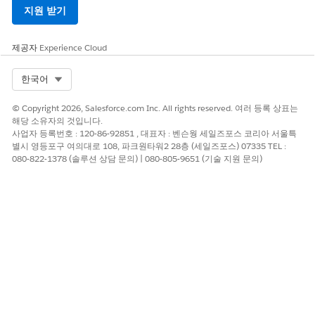
격리합니다.
지원 받기
대량 작업을 실행하려면 행 확인란을 사용하여 하나 이상의 작
업 항목을 선택하고 위쪽 도구 모음에서 화면 플로 작업을 트리
거합니다.
제공자
Experience Cloud
개별 상호 작용을 관리하려면 행 열과 직접 상호 작용합니다.
레코드의 플래그 열을 클릭하여 내부 음소거 메시지 및 하위
Select Org
한국어
활성 플래그를 봅니다.
모니터
를 클릭하여 라이브 음성 또는 메시징 대화 내용을 엽
© Copyright 2026, Salesforce.com Inc. All rights reserved. 여러 등록 상표는
해당 소유자의 것입니다.
니다. 사례 개체의 경우 모니터가 새 탭에서 사례를 엽니다.
사업자 등록번호 : 120-86-92851 , 대표자 : 벤슨웡 세일즈포스 코리아 서울특
AI-에이전트 할당의 경우 작업 메뉴를 사용하여 활성 작업
별시 영등포구 여의대로 108, 파크원타워2 28층 (세일즈포스) 07335 TEL :
항목을 수동으로 인사 서비스 담당자에게 전송합니다.
080-822-1378 (솔루션 상담 문의) | 080-805-9651 (기술 지원 문의)
관리자의 원래 레이아웃 구성으로 돌아가려면 선택한 필터를 선
택 취소하거나
모두 제거
를 선택합니다.
진행 중인 작업 구성 요소 필드
진행 중인 작업 Lightning 앱 빌더 구성 요소의 필드입니다. 모
든 열은 서비스 보기 및 세일즈 보기에서 모두 사용할 수 있습니
다. 보기를 선택하면 빠른 설정을 위해 사전 구성된 시작 레이아
웃이 제공됩니다.