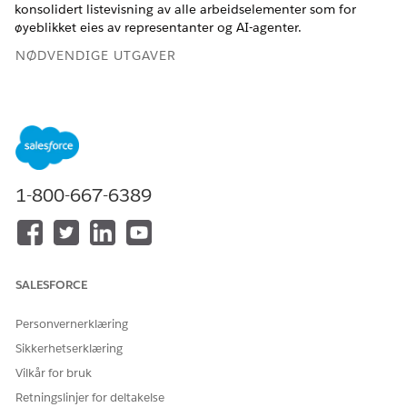
konsolidert listevisning av alle arbeidselementer som for
øyeblikket eies av representanter og AI-agenter.
NØDVENDIGE UTGAVER
Vis støttede versjoner
.
NØDVENDIGE BRUKERTILLATELSER
For å tilpasse Lightning:
Tilpasse program
1-800-667-6389
For å få tilgang til
Tilgang til kommandosenter
Kommandosenter for
for Service V2
Service V2:
Kontroller at organisasjonen har aktivert Forbedret
SALESFORCE
Omnikanal. For å overvåke samtaler aktiverer du
Samtaleovervåking i innstillingene for overordnet.
Personvernerklæring
Oppsett komponenten Pågår arbeid
Sikkerhetserklæring
Skriv inn
i Hurtigsøk-feltet i
Lightning-appbygger
Vilkår for bruk
Oppsett, og velg deretter
Lightning-appbygger
.
Retningslinjer for deltakelse