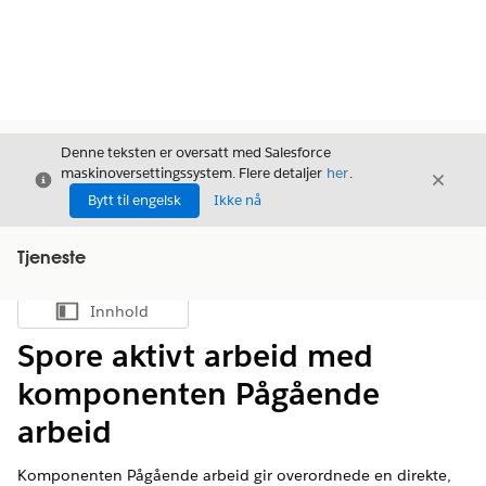
Denne teksten er oversatt med Salesforce
maskinoversettingssystem. Flere detaljer
her
.
Avslutt
Avslut
Avslutt
Bytt til engelsk
Ikke nå
Tjeneste
Innhold
Vis innholdsfortegnelse
Spore aktivt arbeid med
komponenten Pågående
arbeid
Komponenten Pågående arbeid gir overordnede en direkte,