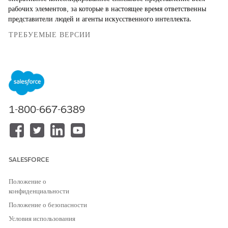
рабочих элементов, за которые в настоящее время ответственны
представители людей и агенты искусственного интеллекта.
ТРЕБУЕМЫЕ ВЕРСИИ
Просмотр поддерживаемых версий
.
НЕОБХОДИМЫЕ ПОЛНОМОЧИЯ ПОЛЬЗОВАТЕЛЯ
Для настройки страниц
Настройка приложения
1-800-667-6389
Lightning:
Для доступа к Command
Доступ к командному центру
Center for Service V2:
для Service V2
Убедитесь, что организация использует расширенный мультиканал.
SALESFORCE
Чтобы отслеживать разговоры, включите мониторинг разговоров в
параметрах администратора.
Положение о
конфиденциальности
Настройка компонента выполняемой работы
Положение о безопасности
Введите строку
в
«Конструктор приложений Lightning»
Условия использования
поле «Быстрый поиск» в меню «Настройка» и выберите пункт