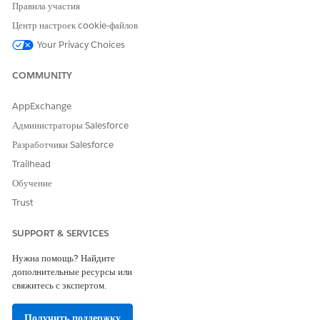
«Конструктор приложений Lightning»
.
Правила участия
Клонируйте существующее сгибание Command Center for
Центр настроек cookie-файлов
Service V2 или создайте новое.
Your Privacy Choices
На левой панели компонента перетащите компонент
«
Выполняемая работа
» в макет страницы.
COMMUNITY
На панели конфигурации справа настройте компонент:
Столбцы:
Выберите представление Service или Sales в
AppExchange
качестве отправной точки. При необходимости добавьте,
Администраторы Salesforce
удалите и измените порядок отображения столбцов.
Полный список доступных столбцов см. в разделе
Разработчики Salesforce
«Выполняемые поля компонента
работы».
Trailhead
Действия:
Выберите действия, которые должны
Обучение
отображаться на панели инструментов верхнего
компонента. Администраторы могут выбрать из всех
Trust
активных потоков окон или стандартных действий
компонента. Дополнительную информацию см. в разделе
SUPPORT & SERVICES
«
Показать стандартные действия в администраторе
Нужна помощь? Найдите
мультиканала».
дополнительные ресурсы или
Нажмите
«Сохранить
» и активируйте страницу.
свяжитесь с экспертом.
Мониторинг и управление оперативной работой
Получить поддержку