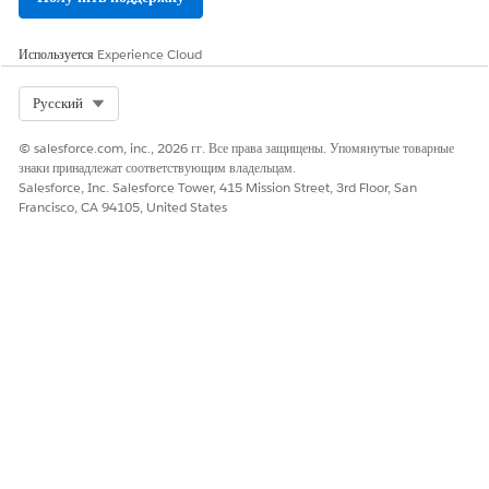
Администраторы могут сортировать, фильтровать и напрямую
вмешиваться в активные взаимодействия из интерфейса спискового
Используется
Experience Cloud
представления.
Чтобы сузить результаты, используйте панель фильтров для
Select Org
Русский
фильтрации строк по очереди, навыкам, каналу и сервисным
представителям. Фильтры отображаются как съемные таблетки
© salesforce.com, inc., 2026 гг. Все права защищены. Упомянутые товарные
над таблицей списка. Используйте фильтр переключателя
знаки принадлежат соответствующим владельцам.
«Работа с искусственным интеллектом и человеком» для
Salesforce, Inc. Salesforce Tower, 415 Mission Street, 3rd Floor, San
Francisco, CA 94105, United States
изоляции работы от распределения только между людьми или
агентами с искусственным интеллектом.
Чтобы выполнить пакетные действия, выберите один или
несколько рабочих элементов посредством полей строки и
запустите действие «Поток окон» на панели инструментов
вверху.
Для управления взаимодействием отдельного лица
взаимодействуйте со столбцами строк напрямую:
Нажмите на столбец «Флаг» записи для просмотра
внутренних сообщений шепота и спуска активных флагов.
Нажмите «
Отслеживание»
, чтобы открыть транскрипты
диалогов в реальном времени или службы сообщений. В
объектах обращения функция отслеживания открывает