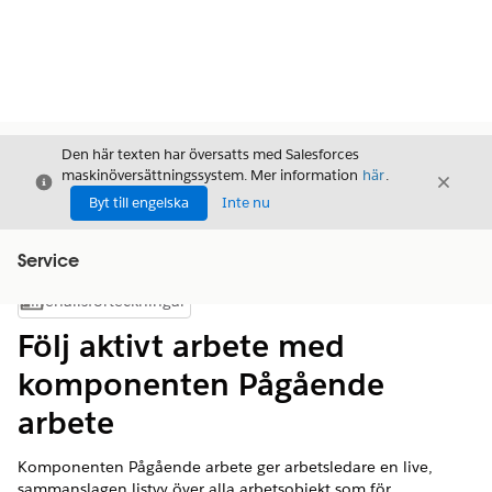
Den här texten har översatts med Salesforces
maskinöversättningssystem. Mer information
här
.
Stäng
Stäng
Stäng
Byt till engelska
Inte nu
Service
Innehållsförteckningar
Visa innehållsförteckning
Följ aktivt arbete med
komponenten Pågående
arbete
Komponenten Pågående arbete ger arbetsledare en live,
sammanslagen listvy över alla arbetsobjekt som för