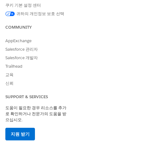
시간입니다.
쿠키 기본 설정 센터
활성 작업량
진행 중인 활성 작업 항목의 현재 수입니다.
귀하의 개인정보 보호 선택
할당됨:
서비스 담당자에게 라우팅되었지만
COMMUNITY
아직 열지 않은 작업 항목입니다.
진행 중:
서비스 담당자가 열고 적극적으로
작업 중인 작업 항목입니다.
AppExchange
일시 중지됨:
일시 중지된 상태인 작업 항목
Salesforce 관리자
입니다.
Salesforce 개발자
ACW(대화 후 작업):
기본 상호 작용이 종료
되었지만 작업 항목 레코드가 닫히기 전에
Trailhead
마무리 모드의 작업 항목입니다.
교육
신뢰
완료된 작업
시간에 따라 완료된 작업 항목의 수입니다.
량
취소됨:
서비스 담당자가 수락하기 전에 취
SUPPORT & SERVICES
소된 작업 항목입니다. 예를 들어, 고객이 서
비스 담당자가 작업 항목을 수락하기 전에
도움이 필요한 경우 리소스를 추가
채팅을 종료합니다.
로 확인하거나 전문가의 도움을 받
마감됨:
서비스 담당자가 완료하고 마감한
으십시오.
작업 항목입니다.
거부됨:
서비스 담당자가 거부한 작업 항목
지원 받기
입니다.