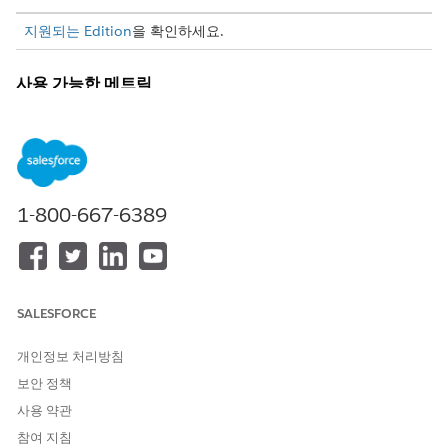
지원되는 Edition
을 확인하세요.
사용 가능한 메트릭
관리자는 Lightning 앱 빌더에서 라이브 카드를 설정할 때 다음 속
성을 구성할 수 있습니다.
메트릭
상세 설명
1-800-667-6389
처리 시간
이제 완료된 작업 항목에 서비스 담당자가 사용
한 시간입니다. 작업 항목이 서비스 담당자에게
할당된 시점부터 완료될 때까지의 기간입니다.
활성 작업 시
서비스 담당자가 작업 항목에 대해 적극적으로
간
작업하는 시간입니다. 시간은 항목이 열려 있고
SALESFORCE
담당자의 콘솔에서 초점이 맞춰진 경우에만 추
적됩니다.
개인정보 처리방침
대화 작업 후
통화 또는 메시징 세션이 완료된 후
대화 후 작
보안 정책
시간
업(ACW)
에 소요되는 시간입니다.
사용 약관
답변 속도
서비스 담당자가 작업 항목을 수락할 때까지의
참여 지침