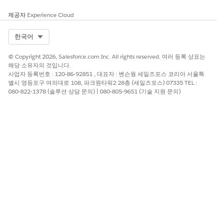
거부됨(푸시 시간 초과):
서비스 담당자가 푸
시 시간 제한 기간 내에 수락하지 않아 자동
제공자
Experience Cloud
으로 거부된 작업 항목입니다. 설정할 경우
지정된 시간 안에 작업을 수락하지 않을 경
Select Org
한국어
우 푸시 시간 제한에 따라 작업을 다시 할당
합니다.
© Copyright 2026, Salesforce.com Inc. All rights reserved. 여러 등록 상표는
전송됨:
완료 전에 다른 대기열, 기술 또는
해당 소유자의 것입니다.
서비스 담당자에게 전송된 작업 항목입니다.
사업자 등록번호 : 120-86-92851 , 대표자 : 벤슨웡 세일즈포스 코리아 서울특
사용할 수 없음:
할당된 서비스 담당자를 사
별시 영등포구 여의대로 108, 파크원타워2 28층 (세일즈포스) 07335 TEL :
용할 수 없게 된 작업 항목입니다(예: 작업
080-822-1378 (솔루션 상담 문의) | 080-805-9651 (기술 지원 문의)
항목이 수락되거나 거부되기 전에 서비스 담
당자가 로그아웃했습니다).
높은 깃발
감독자 관심 또는 에스컬레이션을 위해 작업 항
목에 올려진 총 플래그 수입니다.
수용력
서비스 담당자 수용력.
합계:
모든 작업 유형 전반에서 서비스 담당
자에 대해 구성된 기본 수용력입니다.
사용:
현재 활성 작업 항목에서 사용 중인 서
비스 담당자의 기본 수용력 중 일부입니다.
사용 가능:
서비스 담당자가 새 작업 항목을
처리해야 하는 나머지 기본 수용력입니다.