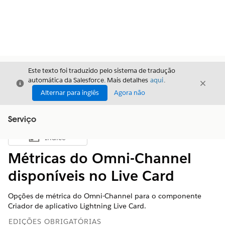
Este texto foi traduzido pelo sistema de tradução
automática da Salesforce. Mais detalhes
aqui
.
Fechar
Fecha
Fechar
Alternar para inglês
Agora não
Serviço
Índice
Mostrar índice
Métricas do Omni-Channel
disponíveis no Live Card
Opções de métrica do Omni-Channel para o componente
Criador de aplicativo Lightning Live Card.
EDIÇÕES OBRIGATÓRIAS