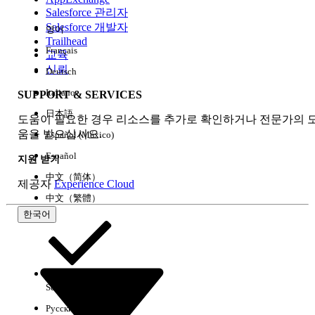
Salesforce 관리자
Salesforce 개발자
영어
경험
Trailhead
Français
교육
신뢰
Deutsch
Italiano
SUPPORT & SERVICES
모두 지우기
완료
日本語
도움이 필요한 경우 리소스를 추가로 확인하거나 전문가의 
움을 받으십시오.
Español (México)
Español
지원 받기
中文（简体）
제공자
Experience Cloud
中文（繁體）
한국어
Select Org
한국어
Русский