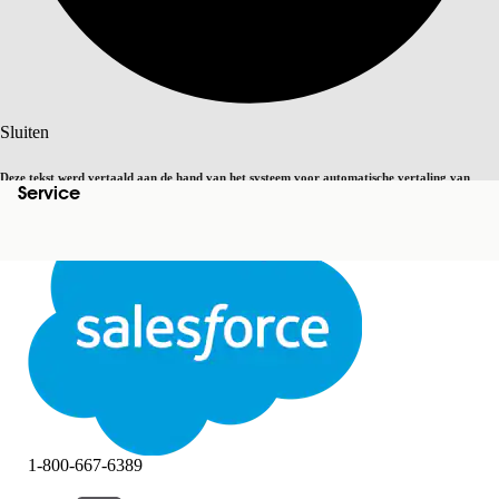
Zoeken
Sluiten
Deze tekst werd vertaald aan de hand van het systeem voor automatische vertaling van
Service
Overschakelen op Engels
Niet nu
Salesforce. U vindt
hier
meer details.
Sluiten
Sluiten
1-800-667-6389