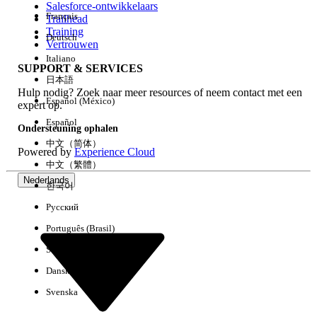
Salesforce-ontwikkelaars
Français
Trailhead
Ervaring
Training
Deutsch
Vertrouwen
Italiano
SUPPORT & SERVICES
日本語
Hulp nodig? Zoek naar meer resources of neem contact met een
Alles wissen
Gereed
Español (México)
expert op.
Español
Ondersteuning ophalen
中文（简体）
Powered by
Experience Cloud
中文（繁體）
Nederlands
한국어
Русский
Português (Brasil)
Suomi
Dansk
Svenska
Geen resultaten