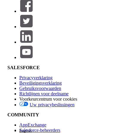
Filters (0)
FILTERS SELECTEREN
Productgebied
Toevoegen
Invloed op functies
SALESFORCE
Privacyverklaring
Beveiligingsverklaring
Gebruiksvoorwaarden
Richtlijnen voor deelname
Voorkeurcentrum voor cookies
Uw privacybeslissingen
Edition
COMMUNITY
AppExchange
Salesforce-beheerders
English