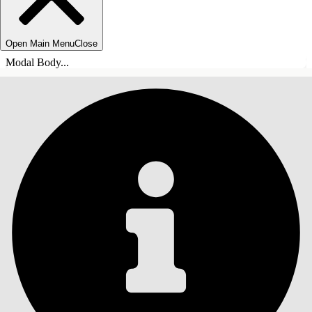
Open Main Menu
Close
Modal Body...
INHOUDSOPGAVE
Zoeken
Inhoudsopgave
weergeven
Inhoudsopgave